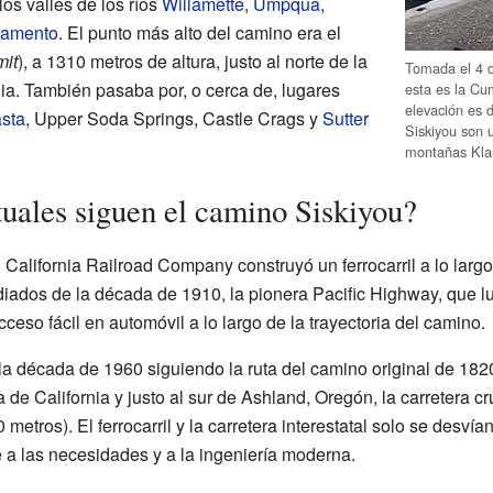
los valles de los ríos
Willamette
,
Umpqua
,
ramento
. El punto más alto del camino era el
it
), a 1310 metros de altura, justo al norte de la
Tomada el 4 d
nia. También pasaba por, o cerca de, lugares
esta es la Cu
elevación es 
sta
, Upper Soda Springs, Castle Crags y
Sutter
Siskiyou son 
montañas Kla
tuales siguen el camino Siskiyou?
California Railroad Company construyó un ferrocarril a lo largo
diados de la década de 1910, la pionera Pacific Highway, que 
ceso fácil en automóvil a lo largo de la trayectoria del camino.
la década de 1960 siguiendo la ruta del camino original de 1
ra de California y justo al sur de Ashland, Oregón, la carretera c
 metros). El ferrocarril y la carretera interestatal solo se desvían
a las necesidades y a la ingeniería moderna.