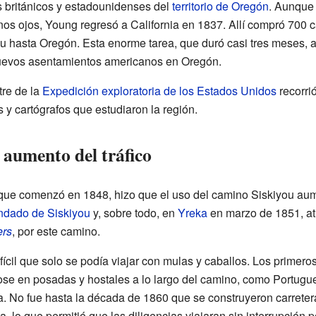
 británicos y estadounidenses del
territorio de Oregón
. Aunque 
os ojos, Young regresó a California en 1837. Allí compró 700 
u hasta Oregón. Esta enorme tarea, que duró casi tres meses, a
 nuevos asentamientos americanos en Oregón.
tre de la
Expedición exploratoria de los Estados Unidos
recorri
s y cartógrafos que estudiaron la región.
l aumento del tráfico
 que comenzó en 1848, hizo que el uso del camino Siskiyou au
ndado de Siskiyou
y, sobre todo, en
Yreka
en marzo de 1851, at
ers
, por este camino.
fícil que solo se podía viajar con mulas y caballos. Los primero
dose en posadas y hostales a lo largo del camino, como Portugu
nia. No fue hasta la década de 1860 que se construyeron carreter
, lo que permitió que las diligencias viajaran sin interrupción p