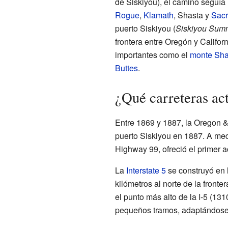
de Siskiyou), el camino seguía 
Rogue
,
Klamath
, Shasta y
Sac
puerto Siskiyou (
Siskiyou Summ
frontera entre Oregón y Califor
importantes como el
monte Sha
Buttes
.
¿Qué carreteras ac
Entre 1869 y 1887, la Oregon & 
puerto Siskiyou en 1887. A me
Highway 99, ofreció el primer ac
La
Interstate 5
se construyó en 
kilómetros al norte de la fronte
el punto más alto de la I-5 (1310
pequeños tramos, adaptándose 