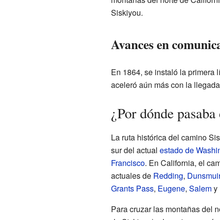
Siskiyou.
Avances en comunica
En 1864, se instaló la primera 
aceleró aún más con la llegada
¿Por dónde pasaba 
La ruta histórica del camino Si
sur del actual
estado de Washi
Francisco
. En California, el c
actuales de
Redding
,
Dunsmui
Grants Pass
,
Eugene
,
Salem
y
Para cruzar las montañas del n