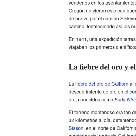
venderlos en los asentamientos
Oregón no vieron esto con buen
de nuevo por el camino Siskiyo
camino, fortaleciendo así los
En 1841, una expedición terres
viajaban los primeros científico
La fiebre del oro y e
La
fiebre del oro de California
,
descubrimiento de oro en el
co
oro, conocidos como
Forty-Nin
El terreno montañoso era tan di
32 kilómetros al día, detenién
Sisson
, en el norte de Califor
montañas del norte de California