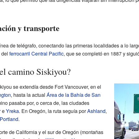
ción y transporte
línea de telégrafo, conectando las primeras localidades a lo larg
 del
ferrocarril Central Pacific
, que se completó en 1887 y siguió
el camino Siskiyou?
skiyou se extendía desde Fort Vancouver, en el
ngton
, hasta la actual
Área de la Bahía de San
amino pasaba por, o cerca de, las ciudades
r
e
Yreka
. En Oregón, la ruta seguía por
Ashland
,
Portland
.
orte de California y el sur de Oregón (montañas