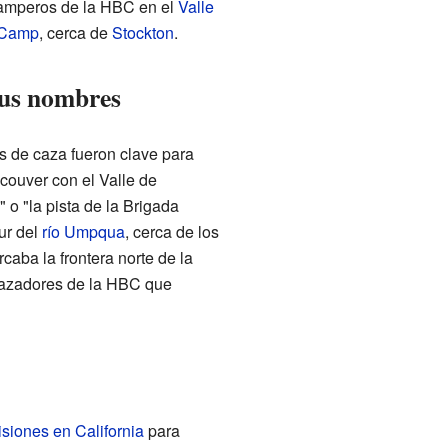
tramperos de la HBC en el
Valle
 Camp
, cerca de
Stockton
.
 sus nombres
 de caza fueron clave para
couver con el Valle de
 o "la pista de la Brigada
ur del
río Umpqua
, cerca de los
aba la frontera norte de la
cazadores de la HBC que
siones en California
para