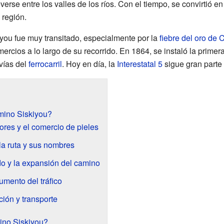
rse entre los valles de los ríos. Con el tiempo, se convirtió en 
 región.
iyou fue muy transitado, especialmente por la
fiebre del oro de C
rcios a lo largo de su recorrido. En 1864, se instaló la primera 
vías del
ferrocarril
. Hoy en día, la
Interestatal 5
sigue gran parte
mino Siskiyou?
ores y el comercio de pieles
la ruta y sus nombres
do y la expansión del camino
aumento del tráfico
ión y transporte
ino Siskiyou?