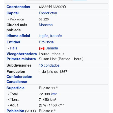
46°36′N
66°00′O
Coordenadas
Fredericton
Capital
• Población
58 220
Moncton
Ciudad más
poblada
inglés
,
francés
Idioma oficial
Provincia
Entidad
•
País
Canadá
Louise Imbeault
Vicegobernadora
Susan Holt (Partido Liberal)
Primera ministra
15 condados
Subdivisiones
1 de julio de 1867
Fundación
Confederación
Canadiense
Puesto 11.º
Superficie
• Total
72 908
km²
• Tierra
71450 km²
• Agua
(2 %) 1458 km²
Puesto 8.º
Población
(2011)