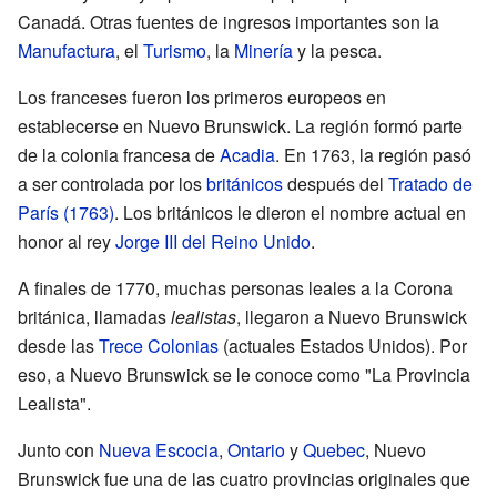
Canadá. Otras fuentes de ingresos importantes son la
Manufactura
, el
Turismo
, la
Minería
y la pesca.
Los franceses fueron los primeros europeos en
establecerse en Nuevo Brunswick. La región formó parte
de la colonia francesa de
Acadia
. En 1763, la región pasó
a ser controlada por los
británicos
después del
Tratado de
París (1763)
. Los británicos le dieron el nombre actual en
honor al rey
Jorge III del Reino Unido
.
A finales de 1770, muchas personas leales a la Corona
británica, llamadas
lealistas
, llegaron a Nuevo Brunswick
desde las
Trece Colonias
(actuales Estados Unidos). Por
eso, a Nuevo Brunswick se le conoce como "La Provincia
Lealista".
Junto con
Nueva Escocia
,
Ontario
y
Quebec
, Nuevo
Brunswick fue una de las cuatro provincias originales que