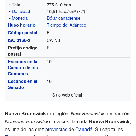
• Total
775 610 hab.
•
Densidad
10,51 hab./km² (4.º)
•
Moneda
Dólar canadiense
Tiempo del Atlántico
Huso horario
E
Código postal
CA-NB
ISO 3166-2
E
Prefijo código
postal
10
Escaños en la
Cámara de los
Comunes
10
Escaños en el
Senado
Sitio web oficial
Nuevo Brunswick
(en inglés:
New Brunswick
, en francés:
Nouveau-Brunswick
), a veces llamada
Nueva Brunswick
,
es una de las diez
provincias
de
Canadá
. Su capital es