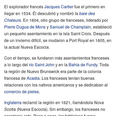
El explorador francés
Jacques Cartier
fue el primero en
llegar en 1534. Él descubrió y nombró la
baie des
Chaleurs
. En 1604, otro grupo de franceses, liderado por
Pierre Dugua de Mons
y
Samuel de Champlain
, estableció
un pequeño asentamiento en la isla Saint Croix. Después
de un invierno difícil, se mudaron a Port Royal en 1605, en
la actual Nueva Escocia.
Con el tiempo, se fundaron más asentamientos franceses
a lo largo del
río Saint John
y en la
Bahía de Fundy
. Toda
la región de Nuevo Brunswick era parte de la colonia
francesa de
Acadia
. Los franceses tenían buenas
relaciones con los nativos americanos y se dedicaban al
comercio de pieles
.
Inglaterra
reclamó la región en 1621, llamándola
Nova
Scotia
(Nueva Escocia). Sin embargo, los franceses no
aceptaron esto. Poco a poco, los británicos fueron