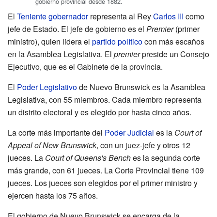
gobierno provincial desde 1882.
El
Teniente gobernador
representa al Rey
Carlos III
como
jefe de Estado. El jefe de gobierno es el
Premier
(primer
ministro), quien lidera el
partido político
con más escaños
en la Asamblea Legislativa. El
premier
preside un Consejo
Ejecutivo, que es el Gabinete de la provincia.
El
Poder Legislativo
de Nuevo Brunswick es la Asamblea
Legislativa, con 55 miembros. Cada miembro representa
un distrito electoral y es elegido por hasta cinco años.
La corte más importante del
Poder Judicial
es la
Court of
Appeal of New Brunswick
, con un juez-jefe y otros 12
jueces. La
Court of Queens's Bench
es la segunda corte
más grande, con 61 jueces. La Corte Provincial tiene 109
jueces. Los jueces son elegidos por el primer ministro y
ejercen hasta los 75 años.
El gobierno de Nuevo Brunswick se encarga de la