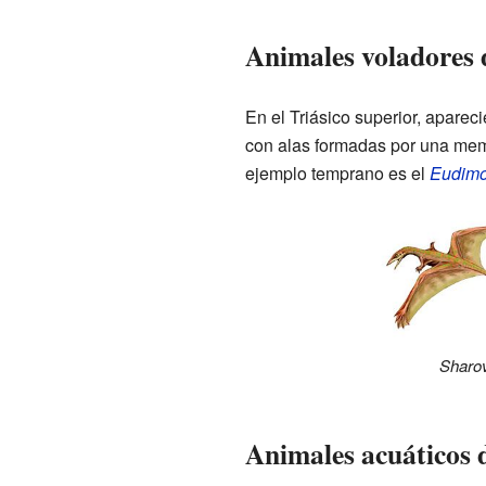
Animales voladores d
En el Triásico superior, aparec
con alas formadas por una mem
ejemplo temprano es el
Eudim
Sharov
Animales acuáticos d