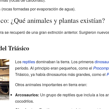
mías (rocas de carbonato).
s (rocas formadas por evaporación de agua).
ico: ¿Qué animales y plantas existían?
ierra se recuperó de una gran extinción anterior. Surgieron nuev
del Triásico
Los
reptiles
dominaban la tierra. Los primeros
dinosau
período. Al principio eran pequeños, como el
Procomp
Triásico, ya había dinosaurios más grandes, como el
P
Otros animales importantes en tierra eran:
Arcosaurios:
Un grupo de reptiles que incluía a los a
cocodrilos.