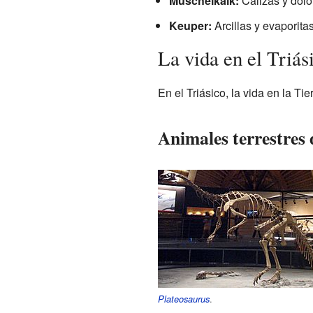
Muschelkalk:
Calizas y dolo
Keuper:
Arcillas y evaporita
La vida en el Triás
En el Triásico, la vida en la T
Animales terrestres 
.
Plateosaurus