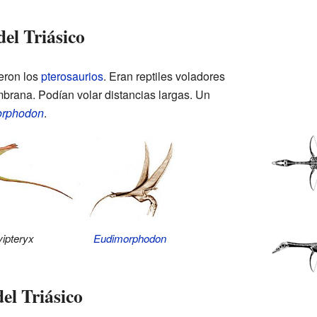
el Triásico
ieron los
pterosaurios
. Eran reptiles voladores
brana. Podían volar distancias largas. Un
orphodon
.
Eudimorphodon
ipteryx
el Triásico