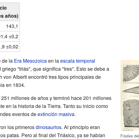
icio
es años)
143,1
1,4 ±0,2
,9 ±0,02
o de la
Era Mesozoica
en la
escala temporal
griego "triás", que significa "tres". Esto se debe a
 von Alberti encontró tres tipos principales de
ia en 1834.
 251 millones de años y terminó hace 201 millones
e en la historia de la Tierra. Tanto su inicio como
randes eventos de
extinción masiva
.
ron los primeros
dinosaurios
. Al principio eran
 patas. Pero al final del Triásico, ya se habían
Fósiles del