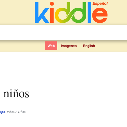
Web
Imágenes
English
a niños
ega
, véase Trías.