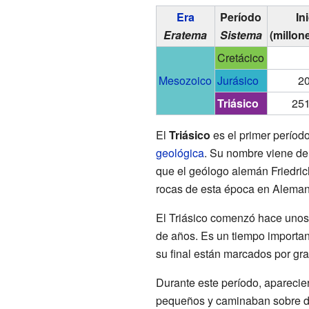
Era
Período
In
Eratema
Sistema
(millon
Cretácico
Mesozoico
Jurásico
20
Triásico
251
El
Triásico
es el primer períod
geológica
. Su nombre viene del 
que el geólogo alemán Friedrich
rocas de esta época en Aleman
El Triásico comenzó hace unos
de años. Es un tiempo important
su final están marcados por g
Durante este período, aparecie
pequeños y caminaban sobre dos