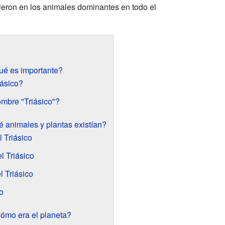
tieron en los animales dominantes en todo el
qué es importante?
iásico?
mbre "Triásico"?
é animales y plantas existían?
l Triásico
l Triásico
l Triásico
o
Cómo era el planeta?