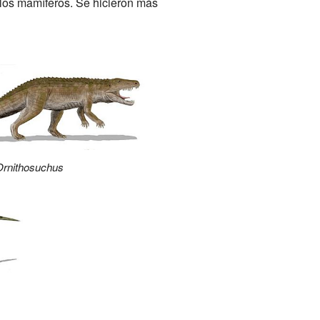
 los mamíferos. Se hicieron más
Ornithosuchus