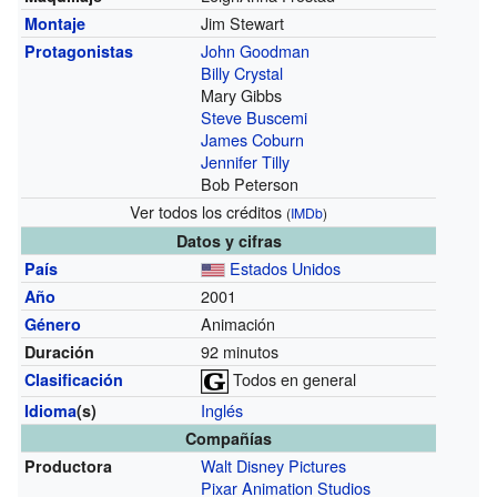
Jim Stewart
Montaje
John Goodman
Protagonistas
Billy Crystal
Mary Gibbs
Steve Buscemi
James Coburn
Jennifer Tilly
Bob Peterson
Ver todos los créditos
(
IMDb
)
Datos y cifras
Estados Unidos
País
2001
Año
Animación
Género
92 minutos
Duración
Todos en general
Clasificación
Inglés
Idioma
(s)
Compañías
Walt Disney Pictures
Productora
Pixar Animation Studios