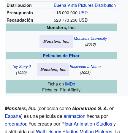
Buena Vista Pictures Distribution
Distribución
115 000 000
USD
Presupuesto
528 773 250 USD
Recaudación
Monsters, Inc.
Monsters University
Monsters, Inc.
(2013)
Películas de Pixar
Toy Story 2
Buscando a Nemo
Monsters, Inc.
(1999)
(2003)
Ficha
en
IMDb
Ficha
en FilmAffinity
Monsters, Inc.
(conocida como
Monstruos S. A.
en
España
) es una película de
animación
hecha por
ordenador
. Fue creada por
Pixar Animation Studios
y
distribuida por
Walt Disney Studios Motion Pictures
. La