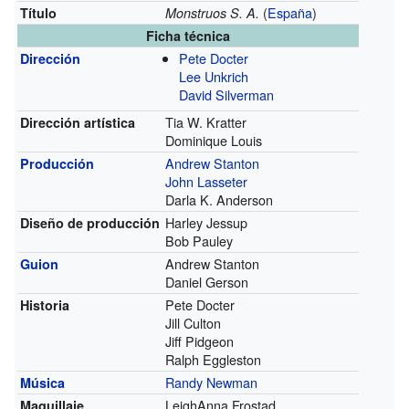
(
España
)
Título
Monstruos S. A.
Ficha técnica
Pete Docter
Dirección
Lee Unkrich
David Silverman
Tia W. Kratter
Dirección artística
Dominique Louis
Andrew Stanton
Producción
John Lasseter
Darla K. Anderson
Harley Jessup
Diseño de producción
Bob Pauley
Andrew Stanton
Guion
Daniel Gerson
Pete Docter
Historia
Jill Culton
Jiff Pidgeon
Ralph Eggleston
Randy Newman
Música
LeighAnna Frostad
Maquillaje