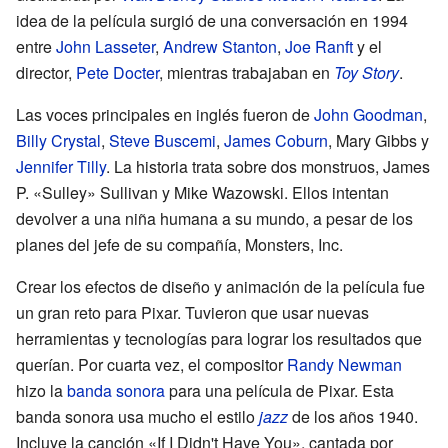
idea de la película surgió de una conversación en 1994
entre
John Lasseter
,
Andrew Stanton
,
Joe Ranft
y el
director,
Pete Docter
, mientras trabajaban en
Toy Story
.
Las voces principales en inglés fueron de
John Goodman
,
Billy Crystal
,
Steve Buscemi
,
James Coburn
, Mary Gibbs y
Jennifer Tilly
. La historia trata sobre dos monstruos, James
P. «Sulley» Sullivan y Mike Wazowski. Ellos intentan
devolver a una niña humana a su mundo, a pesar de los
planes del jefe de su compañía, Monsters, Inc.
Crear los efectos de diseño y animación de la película fue
un gran reto para Pixar. Tuvieron que usar nuevas
herramientas y tecnologías para lograr los resultados que
querían. Por cuarta vez, el compositor
Randy Newman
hizo la
banda sonora
para una película de Pixar. Esta
banda sonora usa mucho el estilo
jazz
de los años 1940.
Incluye la canción «If I Didn't Have You», cantada por