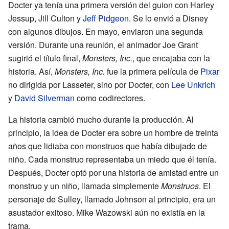
Docter ya tenía una primera versión del guion con Harley
Jessup, Jill Culton y
Jeff Pidgeon
. Se lo envió a Disney
con algunos dibujos. En mayo, enviaron una segunda
versión. Durante una reunión, el animador Joe Grant
sugirió el título final,
Monsters, Inc.
, que encajaba con la
historia. Así,
Monsters, Inc.
fue la primera película de
Pixar
no dirigida por Lasseter, sino por Docter, con
Lee Unkrich
y
David Silverman
como codirectores.
La historia cambió mucho durante la producción. Al
principio, la idea de Docter era sobre un hombre de treinta
años que lidiaba con monstruos que había dibujado de
niño. Cada monstruo representaba un miedo que él tenía.
Después, Docter optó por una historia de amistad entre un
monstruo y un niño, llamada simplemente
Monstruos
. El
personaje de Sulley, llamado Johnson al principio, era un
asustador exitoso. Mike Wazowski aún no existía en la
trama.