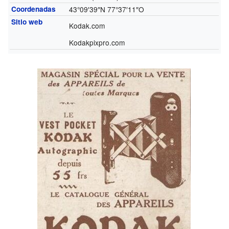
Coordenadas
43°09′39″N
77°37′11″O
Sitio web
Kodak.com
Kodakpixpro.com