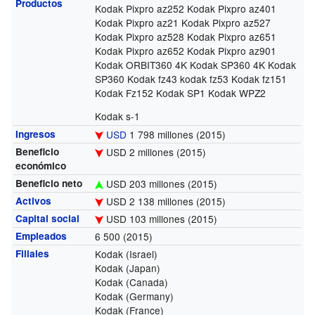
Productos
Kodak Pixpro az252 Kodak Pixpro az401
Kodak Pixpro az21 Kodak Pixpro az527
Kodak Pixpro az528 Kodak Pixpro az651
Kodak Pixpro az652 Kodak Pixpro az901
Kodak ORBIT360 4K Kodak SP360 4K Kodak
SP360 Kodak fz43 kodak fz53 Kodak fz151
Kodak Fz152 Kodak SP1 Kodak WPZ2
Kodak s-1
Ingresos
USD
1 798 millones
(2015)
Beneficio
USD 2 millones
(2015)
económico
Beneficio neto
USD 203 millones
(2015)
Activos
USD 2 138 millones
(2015)
Capital social
USD 103 millones
(2015)
Empleados
6 500
(2015)
Filiales
Kodak (Israel)
Kodak (Japan)
Kodak (Canada)
Kodak (Germany)
Kodak (France)