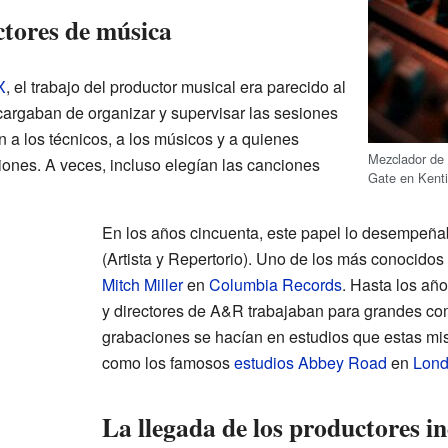
tores de música
X
, el trabajo del productor musical era parecido al
cargaban de organizar y supervisar las sesiones
a los técnicos, a los músicos y a quienes
Mezclador de 
iones. A veces, incluso elegían las canciones
Gate en Kenti
En los años cincuenta, este papel lo desempeña
(Artista y Repertorio). Uno de los más conocidos
Mitch Miller
en
Columbia Records
. Hasta los añ
y directores de A&R trabajaban para grandes co
grabaciones se hacían en estudios que estas m
como los famosos
estudios Abbey Road
en
Lond
La llegada de los productores i