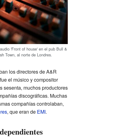
audio 'Front of house' en el pub Bull &
sh Town, al norte de Londres.
ban los directores de A&R
 fue el músico y compositor
os sesenta, muchos productores
mpañías discográficas. Muchas
ismas compañías controlaban,
res
, que eran de
EMI
.
ndependientes