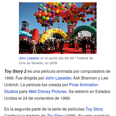
John Lasseter
en el quinto día del 66.º Festival de
Cine de Venecia, en 2009.
Toy Story 2
es una película animada por computadora de
1999. Fue dirigida por
John Lasseter
, Ash Brannon y Lee
Unkrich. La película fue creada por
Pixar Animation
Studios
para
Walt Disney Pictures
. Se estrenó en Estados
Unidos el 24 de noviembre de 1999.
Es la segunda parte de la serie de películas
Toy Story
.
Continúa la historia de
Toy Story
(1995). En esta aventura,