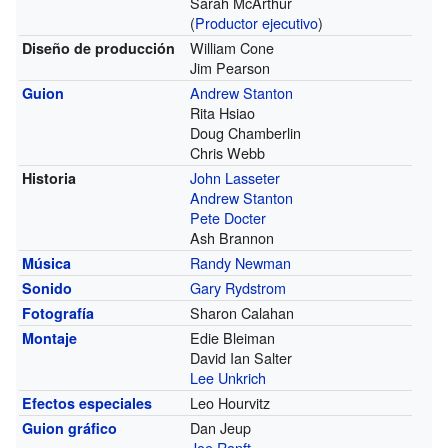
Sarah McArthur
(
Productor ejecutivo
)
William Cone
Diseño de producción
Jim Pearson
Andrew Stanton
Guion
Rita Hsiao
Doug Chamberlin
Chris Webb
John Lasseter
Historia
Andrew Stanton
Pete Docter
Ash Brannon
Randy Newman
Música
Gary Rydstrom
Sonido
Sharon Calahan
Fotografía
Edie Bleiman
Montaje
David Ian Salter
Lee Unkrich
Leo Hourvitz
Efectos especiales
Dan Jeup
Guion gráfico
Joe Ranft