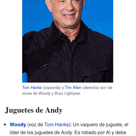
Tom Hanks
(izquierda) y
Tim Allen
(derecha) son las
voces de Woody y Buzz Lightyear.
Juguetes de Andy
Woody
(voz de
Tom Hanks
): Un vaquero de juguete, el
líder de los juguetes de Andy. Es robado por Al y debe