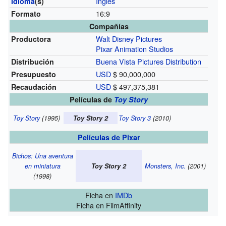
Inglés
Idioma
(s)
16:9
Formato
Compañías
Walt Disney Pictures
Productora
Pixar Animation Studios
Buena Vista Pictures Distribution
Distribución
USD
$ 90,000,000
Presupuesto
USD
$ 497,375,381
Recaudación
Películas de
Toy Story
Toy Story
(1995)
Toy Story 2
Toy Story 3
(2010)
Películas de Pixar
Bichos: Una aventura
en miniatura
Toy Story 2
Monsters, Inc.
(2001)
(1998)
Ficha
en
IMDb
Ficha
en FilmAffinity