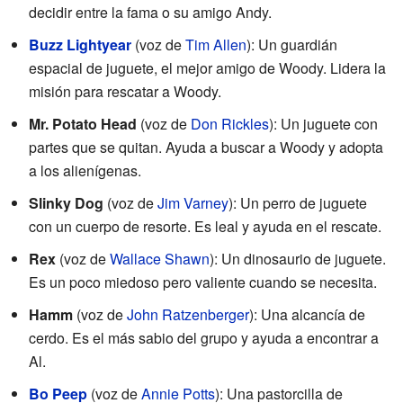
decidir entre la fama o su amigo Andy.
Buzz Lightyear
(voz de
Tim Allen
): Un guardián
espacial de juguete, el mejor amigo de Woody. Lidera la
misión para rescatar a Woody.
Mr. Potato Head
(voz de
Don Rickles
): Un juguete con
partes que se quitan. Ayuda a buscar a Woody y adopta
a los alienígenas.
Slinky Dog
(voz de
Jim Varney
): Un perro de juguete
con un cuerpo de resorte. Es leal y ayuda en el rescate.
Rex
(voz de
Wallace Shawn
): Un dinosaurio de juguete.
Es un poco miedoso pero valiente cuando se necesita.
Hamm
(voz de
John Ratzenberger
): Una alcancía de
cerdo. Es el más sabio del grupo y ayuda a encontrar a
Al.
Bo Peep
(voz de
Annie Potts
): Una pastorcilla de