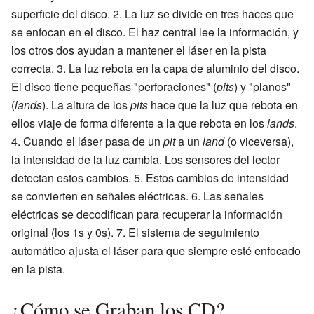
superficie del disco. 2. La luz se divide en tres haces que
se enfocan en el disco. El haz central lee la información, y
los otros dos ayudan a mantener el láser en la pista
correcta. 3. La luz rebota en la capa de aluminio del disco.
El disco tiene pequeñas "perforaciones" (
pits
) y "planos"
(
lands
). La altura de los
pits
hace que la luz que rebota en
ellos viaje de forma diferente a la que rebota en los
lands
.
4. Cuando el láser pasa de un
pit
a un
land
(o viceversa),
la intensidad de la luz cambia. Los sensores del lector
detectan estos cambios. 5. Estos cambios de intensidad
se convierten en señales eléctricas. 6. Las señales
eléctricas se decodifican para recuperar la información
original (los 1s y 0s). 7. El sistema de seguimiento
automático ajusta el láser para que siempre esté enfocado
en la pista.
¿Cómo se Graban los CD?