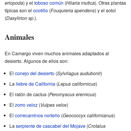
eriopoda
) y el
toboso común
(
Hilaria mutica
). Otras plantas
típicas son el
ocotillo
(
Fouquieria spendens
) y el sotol
(
Dasylirion sp.
).
Animales
En Camargo viven muchos animales adaptados al
desierto. Algunos de ellos son:
El
conejo del desierto
(
Sylvilagus audubonii
)
La
liebre de California
(
Lepus californicus
)
El ratón de cactus (
Peromyscus eremicus
)
El
zorro veloz
(
Vulpes velox
)
El
correcaminos norteño
(
Geococcyx californianus
)
La
serpiente de cascabel del Mojave
(
Crotalus