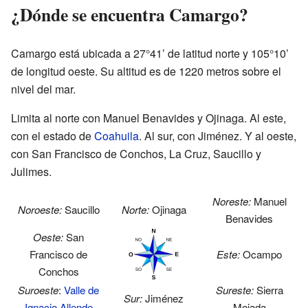
¿Dónde se encuentra Camargo?
Camargo está ubicada a 27°41’ de latitud norte y 105°10’
de longitud oeste. Su altitud es de 1220 metros sobre el
nivel del mar.
Limita al norte con Manuel Benavides y Ojinaga. Al este,
con el estado de
Coahuila
. Al sur, con Jiménez. Y al oeste,
con San Francisco de Conchos, La Cruz, Saucillo y
Julimes.
Noreste:
Manuel
Noroeste:
Saucillo
Norte:
Ojinaga
Benavides
Oeste:
San
Francisco de
Este:
Ocampo
Conchos
Suroeste
:
Valle de
Sureste:
Sierra
Sur:
Jiménez
Ignacio Allende
Mojada