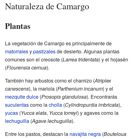
Naturaleza de Camargo
Plantas
La vegetación de Camargo es principalmente de
matorrales
y
pastizales
de desierto. Algunas plantas
comunes son el creosote (
Larrea tridentata
) y el hojasén
(
Flourensia cernua
).
También hay arbustos como el chamizo (
Atriplex
canescens
), la mariola (
Parthenium incanum
) y el
mezquite dulce
(
Prosopis glandulosa
). Encontrarás
suculentas
como la
cholla
(
Cylindropuntia imbricata
),
yucas
(
Yucca elata
,
Yucca torreyi
) y agaves como la
lechuguilla
(
Agave lechuguilla
).
Entre los pastos, destacan la
navajita negra
(
Bouteloua