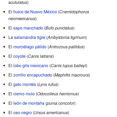
scutulatus
)
El
huico de Nuevo México
(
Cnemidophorus
neomexicanus
)
El
sapo manchado
(
Bufo punctatus
)
La
salamandra tigre
(
Ambystoma tigrinum
)
El
murciélago pálido
(
Antrozous pallidus
)
El
coyote
(
Canis latrans
)
El
lobo gris mexicano
(
Canis lupus baileyi
)
El
zorrillo encapuchado
(
Mephitis macroura
)
El
gato montés
(
Lynx rufus
)
El
ciervo mulo
(
Odocoileus hemionus
)
El
león de montaña
(
puma concolor
)
El
oso negro
(
Ursus americanus
)