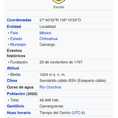
Escudo
27°40′32″N
105°10′20″O
Coordenadas
Localidad
Entidad
•
País
México
•
Estado
Chihuahua
•
Municipio
Camargo
Eventos
históricos
• Fundación
25 de noviembre de 1797
Altitud
• Media
1224 m s. n. m.
Semiárido cálido
(Estepario cálido)
Clima
BSh
Río Conchos
Curso de agua
Población
(2020)
• Total
49,499 hab.
Camarguense
Gentilicio
Tiempo del Centro (
UTC-6
)
Huso horario