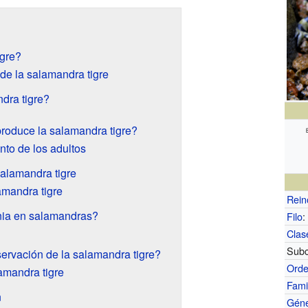
gre?
 de la salamandra tigre
dra tigre?
roduce la salamandra tigre?
nto de los adultos
salamandra tigre
amandra tigre
Rein
nia en salamandras?
Filo
:
Clas
Subc
ervación de la salamandra tigre?
Ord
amandra tigre
Fami
n
Gén