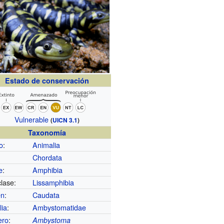
Estado de conservación
Vulnerable
(
UICN 3.1
)
Taxonomía
o
:
Animalia
Chordata
e
:
Amphibia
lase:
Lissamphibia
en
:
Caudata
lia
:
Ambystomatidae
ero
:
Ambystoma