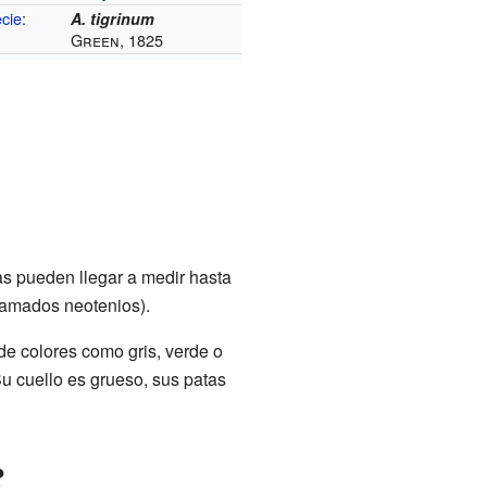
cie
:
A. tigrinum
Green, 1825
as pueden llegar a medir hasta
lamados neotenios).
e colores como gris, verde o
u cuello es grueso, sus patas
?