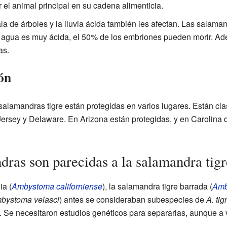
 el animal principal en su cadena alimenticia.
la de árboles y la lluvia ácida también les afectan. Las salaman
el agua es muy ácida, el 50% de los embriones pueden morir. A
as.
ón
salamandras tigre están protegidas en varios lugares. Están 
rsey y Delaware. En Arizona están protegidas, y en Carolina d
dras son parecidas a la salamandra tig
ia (
Ambystoma californiense
), la salamandra tigre barrada (
Amb
bystoma velasci
) antes se consideraban subespecies de
A. ti
. Se necesitaron estudios genéticos para separarlas, aunque a v