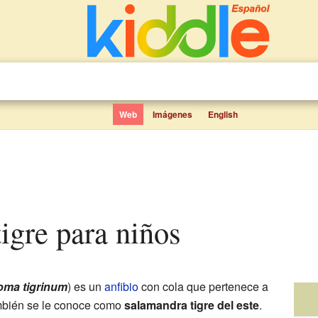
Web
Imágenes
English
tigre para niños
ma tigrinum
) es un
anfibio
con cola que pertenece a
mbién se le conoce como
salamandra tigre del este
.