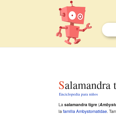
Salamandra 
Enciclopedia para niños
La
salamandra tigre
(
Ambysto
la
familia
Ambystomatidae
. Ta