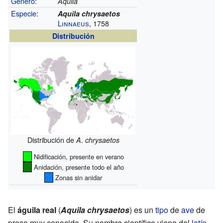
Género
:
Aquila
Especie
:
Aquila chrysaetos
Linnaeus
, 1758
Distribución
Distribución de
A. chrysaetos
Nidificación, presente en verano
Anidación, presente todo el año
Zonas sin anidar
El
águila real
(
Aquila chrysaetos
) es un
tipo
de
ave
de
presa muy conocida. Su nombre científico viene del
latín