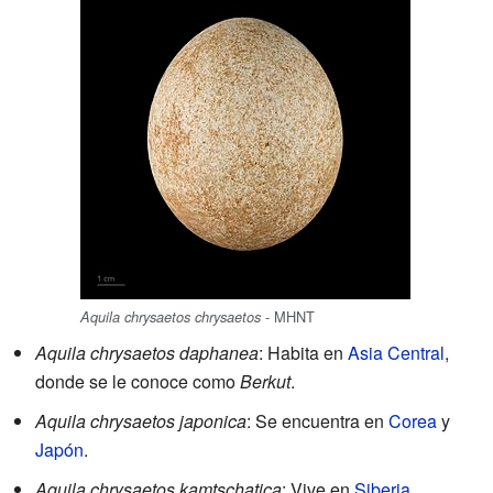
- MHNT
Aquila chrysaetos chrysaetos
Aquila chrysaetos daphanea
: Habita en
Asia Central
,
donde se le conoce como
Berkut
.
Aquila chrysaetos japonica
: Se encuentra en
Corea
y
Japón
.
Aquila chrysaetos kamtschatica
: Vive en
Siberia