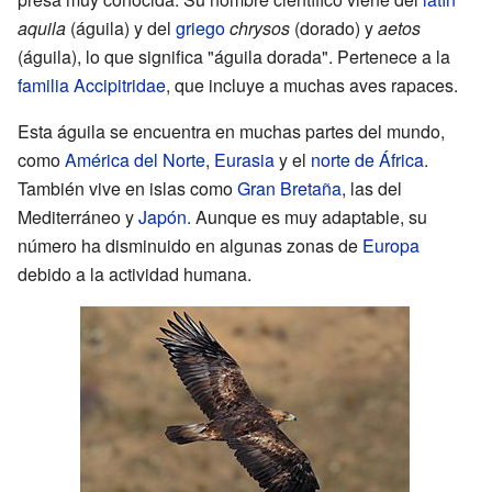
aquila
(águila) y del
griego
chrysos
(dorado) y
aetos
(águila), lo que significa "águila dorada". Pertenece a la
familia
Accipitridae
, que incluye a muchas aves rapaces.
Esta águila se encuentra en muchas partes del mundo,
como
América del Norte
,
Eurasia
y el
norte de África
.
También vive en islas como
Gran Bretaña
, las del
Mediterráneo y
Japón
. Aunque es muy adaptable, su
número ha disminuido en algunas zonas de
Europa
debido a la actividad humana.