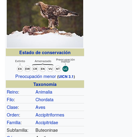
Estado de conservación
Preocupación menor
(
UICN 3.1
)
Taxonomía
Reino
:
Animalia
Filo
:
Chordata
Clase
:
Aves
Orden
:
Accipitriformes
Familia
:
Accipitridae
Subfamilia:
Buteoninae