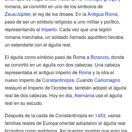
romana, se convirtió en uno de los símbolos de
Zeus
/
Júpiter
, el rey de los dioses. En la
Antigua Roma
,
pasó de ser un símbolo religioso a uno militar y político,
representando al
Imperio
. Cada vez que una legión
romana marchaba, un soldado llamado
aquilifero
llevaba
un estandarte con el águila real.
El águila como símbolo pasó de Roma a
Bizancio
, donde
se convirtió en un águila con dos cabezas. Una cabeza
representaba el antiguo imperio de
Roma
y la otra el
nuevo imperio de
Constantinopla
. Cuando
Carlomagno
restauró el Imperio de Occidente, también adoptó el águila
real de dos cabezas. Hoy en día,
Alemania
usa el águila
real en su escudo.
Después de la caída de Constantinopla en
1453
, varias
familias reales de Europa oriental adoptaron el águila real
bizantina como emblema. Así querían mostrar que eran los