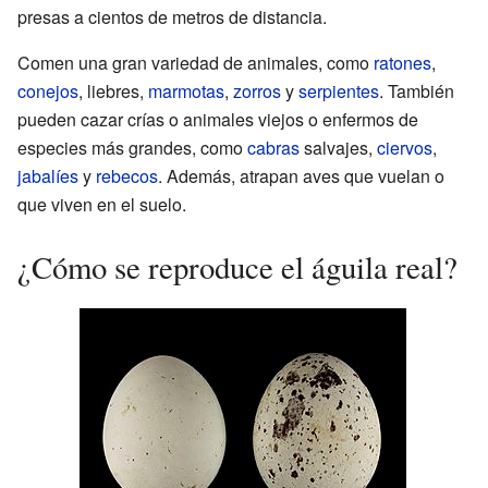
presas a cientos de metros de distancia.
Comen una gran variedad de animales, como
ratones
,
conejos
, liebres,
marmotas
,
zorros
y
serpientes
. También
pueden cazar crías o animales viejos o enfermos de
especies más grandes, como
cabras
salvajes,
ciervos
,
jabalíes
y
rebecos
. Además, atrapan aves que vuelan o
que viven en el suelo.
¿Cómo se reproduce el águila real?