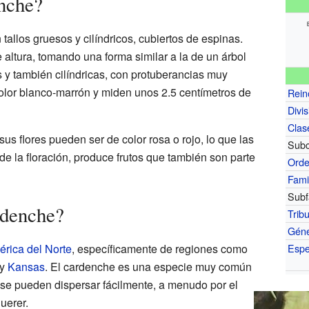
nche?
tallos gruesos y cilíndricos, cubiertos de espinas.
altura, tomando una forma similar a la de un árbol
y también cilíndricas, con protuberancias muy
olor blanco-marrón y miden unos 2.5 centímetros de
Rein
Divis
Clas
sus flores pueden ser de color rosa o rojo, lo que las
Subc
e la floración, produce frutos que también son parte
Ord
Fami
Subf
rdenche?
Trib
Gén
rica del Norte
, específicamente de regiones como
Espe
y
Kansas
. El cardenche es una especie muy común
 se pueden dispersar fácilmente, a menudo por el
uerer.