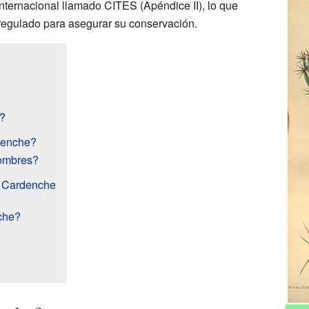
internacional llamado CITES (Apéndice II), lo que
 regulado para asegurar su conservación.
?
denche?
nombres?
l Cardenche
che?