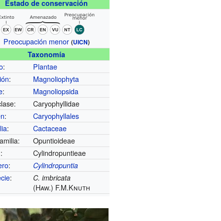
Estado de conservación
Preocupación menor
(
UICN
)
Taxonomía
o
:
Plantae
ión
:
Magnoliophyta
e
:
Magnoliopsida
lase:
Caryophyllidae
en
:
Caryophyllales
lia
:
Cactaceae
amilia:
Opuntioideae
u
:
Cylindropuntieae
ero
:
Cylindropuntia
cie
:
C. imbricata
(Haw.) F.M.Knuth