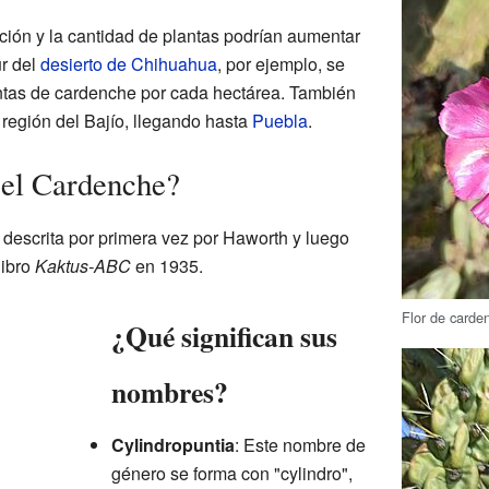
ción y la cantidad de plantas podrían aumentar
ur del
desierto de Chihuahua
, por ejemplo, se
ntas de cardenche por cada hectárea. También
a región del Bajío, llegando hasta
Puebla
.
 el Cardenche?
 descrita por primera vez por Haworth y luego
libro
Kaktus-ABC
en 1935.
Flor de carde
¿Qué significan sus
nombres?
Cylindropuntia
: Este nombre de
género se forma con "cylindro",