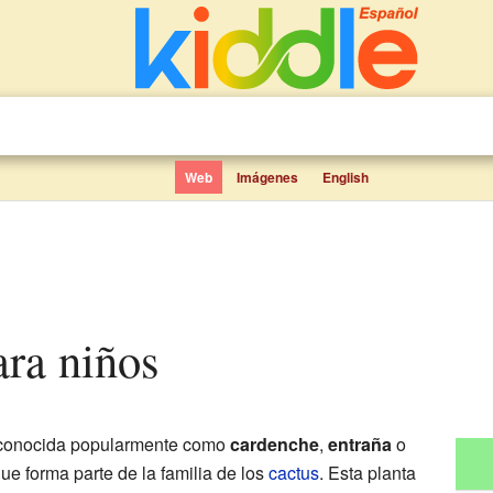
Web
Imágenes
English
ara niños
 conocida popularmente como
cardenche
,
entraña
o
ue forma parte de la familia de los
cactus
. Esta planta