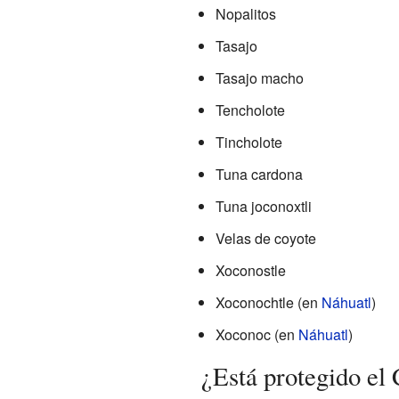
Nopalitos
Tasajo
Tasajo macho
Tencholote
Tincholote
Tuna cardona
Tuna joconoxtli
Velas de coyote
Xoconostle
Xoconochtle (en
Náhuatl
)
Xoconoc (en
Náhuatl
)
¿Está protegido el