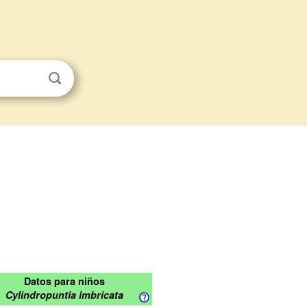
Datos para niños
Cylindropuntia imbricata