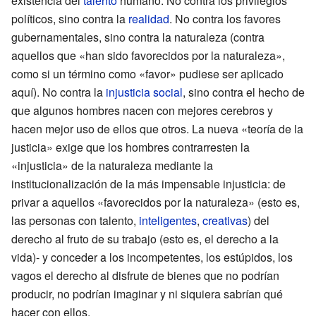
existencia del
talento
humano. No contra los privilegios
políticos, sino contra la
realidad
. No contra los favores
gubernamentales, sino contra la naturaleza (contra
aquellos que «han sido favorecidos por la naturaleza»,
como si un término como «favor» pudiese ser aplicado
aquí). No contra la
injusticia social
, sino contra el hecho de
que algunos hombres nacen con mejores cerebros y
hacen mejor uso de ellos que otros. La nueva «teoría de la
justicia» exige que los hombres contrarresten la
«injusticia» de la naturaleza mediante la
institucionalización de la más impensable injusticia: de
privar a aquellos «favorecidos por la naturaleza» (esto es,
las personas con talento,
inteligentes
,
creativas
) del
derecho al fruto de su trabajo (esto es, el derecho a la
vida)- y conceder a los incompetentes, los estúpidos, los
vagos el derecho al disfrute de bienes que no podrían
producir, no podrían imaginar y ni siquiera sabrían qué
hacer con ellos.