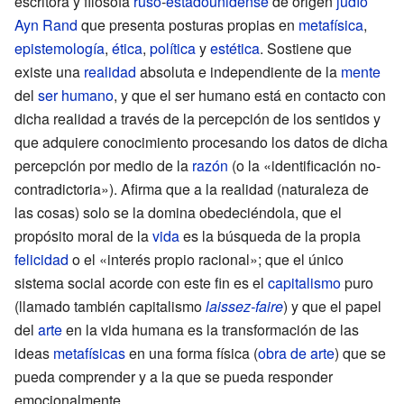
escritora y filósofa
ruso
-
estadounidense
de origen
judío
Ayn Rand
que presenta posturas propias en
metafísica
,
epistemología
,
ética
,
política
y
estética
. Sostiene que
existe una
realidad
absoluta e independiente de la
mente
del
ser humano
, y que el ser humano está en contacto con
dicha realidad a través de la percepción de los sentidos y
que adquiere conocimiento procesando los datos de dicha
percepción por medio de la
razón
(o la «identificación no-
contradictoria»). Afirma que a la realidad (naturaleza de
las cosas) solo se la domina obedeciéndola, que el
propósito moral de la
vida
es la búsqueda de la propia
felicidad
o el «interés propio racional»; que el único
sistema social acorde con este fin es el
capitalismo
puro
(llamado también capitalismo
laissez-faire
) y que el papel
del
arte
en la vida humana es la transformación de las
ideas
metafísicas
en una forma física (
obra de arte
) que se
pueda comprender y a la que se pueda responder
emocionalmente.