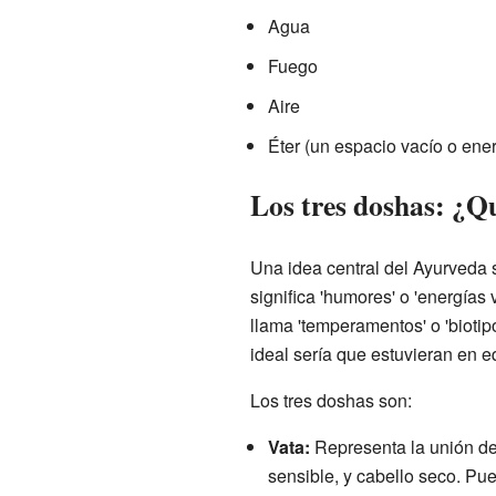
Agua
Fuego
Aire
Éter (un espacio vacío o energ
Los tres doshas: ¿Q
Una idea central del Ayurveda 
significa 'humores' o 'energías
llama 'temperamentos' o 'bioti
ideal sería que estuvieran en eq
Los tres doshas son:
Vata:
Representa la unión del
sensible, y cabello seco. Pu