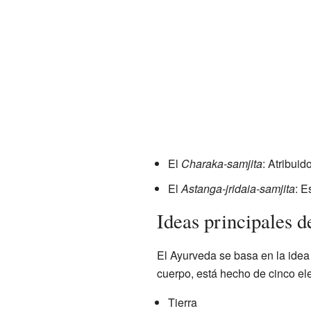
El
Charaka-samjita
: Atribuid
El
Astanga-jridaia-samjita
: E
Ideas principales 
El Ayurveda se basa en la idea
cuerpo, está hecho de cinco e
Tierra