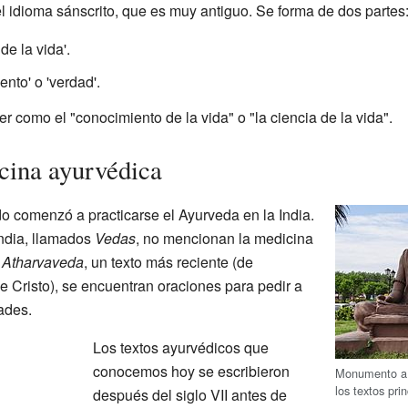
l idioma sánscrito, que es muy antiguo. Se forma de dos partes
de la vida'.
ento' o 'verdad'.
 como el "conocimiento de la vida" o "la ciencia de la vida".
icina ayurvédica
 comenzó a practicarse el Ayurveda en la India.
India, llamados
Vedas
, no mencionan la medicina
l
Atharvaveda
, un texto más reciente (de
e Cristo), se encuentran oraciones para pedir a
ades.
Los textos ayurvédicos que
conocemos hoy se escribieron
Monumento a C
los textos pri
después del siglo VII antes de