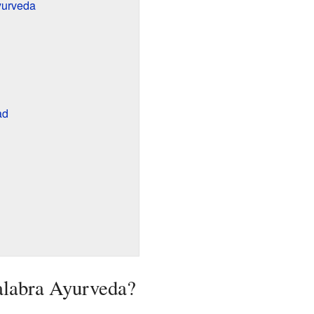
yurveda
ad
palabra Ayurveda?