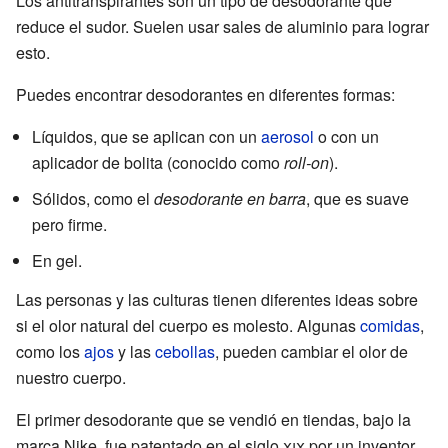
Los antitranspirantes son un tipo de desodorante que
reduce el sudor. Suelen usar sales de aluminio para lograr
esto.
Puedes encontrar desodorantes en diferentes formas:
Líquidos, que se aplican con un
aerosol
o con un
aplicador de bolita (conocido como
roll-on
).
Sólidos, como el
desodorante en barra
, que es suave
pero firme.
En gel.
Las personas y las culturas tienen diferentes ideas sobre
si el olor natural del cuerpo es molesto. Algunas
comidas
,
como los
ajos
y las
cebollas
, pueden cambiar el olor de
nuestro cuerpo.
El primer desodorante que se vendió en tiendas, bajo la
marca Nike, fue patentado en el siglo
xix
por un inventor