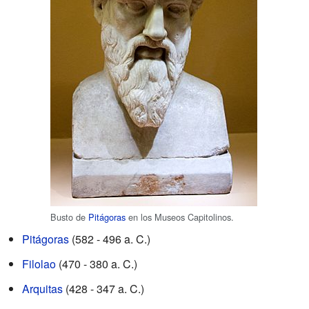
Busto de
Pitágoras
en los Museos Capitolinos.
Pitágoras
(582 - 496 a. C.)
Filolao
(470 - 380 a. C.)
Arquitas
(428 - 347 a. C.)