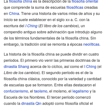
La
filosofía china
es la descripción de la
filosofía oriental
que comprende la suma de escuelas
filosóficas
creadas
en
China
. Tiene una historia de varios miles de años y su
inicio se suele establecer en el siglo
xii
a. C. con la
escritura del
I Ching
(
El libro de los cambios
), un
compendio antiguo sobre adivinación que introdujo alguno
de los términos fundamentales de la filosofía china. Sin
embargo, la tradición oral se remonta a épocas
neolíticas
.
La historia de la filosofía china se puede dividir en cuatro
períodos. El primero vio venir las primeras doctrinas de la
dinastía Shang
acerca de lo cíclico, así como el
I Ching
(el
Libro de los cambios
). El segundo período es el de la
filosofía china clásica, conocido por la variedad y cantidad
de escuelas que se formaron. Entre ellas destacaron el
confucianismo
, el
taoísmo
, el moísmo, el
legalismo
y la
Escuela de los Nombres. El tercer período comenzó
cuando la
dinastía Qin
adoptó como filosofía oficial el