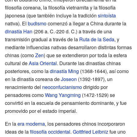
filosofía coreana, la filosofía vietnamita y la filosofía
japonesa (que también incluye la tradición
sintoísta
nativa). El
budismo
comenzó a llegar a China durante la
dinastía Han
(
206 a. C.-220 d. C.
) a través de una
transmisión gradual a través de la
Ruta de la Seda
, y
mediante influencias nativas desarrollaron distintas formas
chinas (como
Zen
) que se extendieron por toda la esfera
cultural de
Asia Oriental
. Durante las dinastías chinas
posteriores, como la
dinastía Ming
(1368-1644), así como
en la dinastía coreana de
Joseon
(1392-1897), un
renacimiento del
neoconfucianismo
dirigido por
pensadores como
Wang Yangming
(1472-1529) se
convirtió en la escuela de pensamiento dominante, y fue
promovido por el estado imperial.
En la
era moderna
, los pensadores chinos incorporaron
ideas de la
filosofía occidental
.
Gottfried Leibniz
fue uno