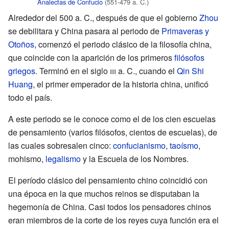
Analectas de Confucio
(551-479 a. C.)
Alrededor del 500 a. C., después de que el gobierno
Zhou
se debilitara y China pasara al periodo de
Primaveras y
Otoños
, comenzó el periodo clásico de la filosofía china,
que coincide con la aparición de los primeros
filósofos
griegos
. Terminó en el siglo
iii
a. C., cuando el
Qin Shi
Huang
, el primer emperador de la historia china, unificó
todo el país.
A este periodo se le conoce como el de los cien escuelas
de pensamiento (varios filósofos, cientos de escuelas), de
las cuales sobresalen cinco:
confucianismo
,
taoísmo
,
mohismo,
legalismo
y la Escuela de los Nombres.
El período clásico del pensamiento chino coincidió con
una época en la que muchos reinos se disputaban la
hegemonía de China. Casi todos los pensadores chinos
eran miembros de la corte de los reyes cuya función era el