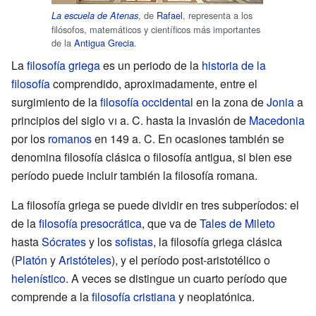
, de
Rafael
, representa a los
La escuela de Atenas
filósofos, matemáticos y científicos más importantes
de la
Antigua Grecia
.
La
filosofía griega
es un periodo de la
historia de la
filosofía
comprendido, aproximadamente, entre el
surgimiento de la
filosofía occidental
en la zona de
Jonia
a
principios del siglo
vi
a. C. hasta la invasión de
Macedonia
por los
romanos
en 149 a. C. En ocasiones también se
denomina filosofía clásica o filosofía antigua, si bien ese
período puede incluir también la filosofía romana.
La filosofía griega se puede dividir en tres subperíodos: el
de la
filosofía presocrática
, que va de
Tales de Mileto
hasta
Sócrates
y los
sofistas
, la filosofía griega clásica
(
Platón
y
Aristóteles
), y el período post-aristotélico o
helenístico
. A veces se distingue un cuarto período que
comprende a la
filosofía cristiana
y neoplatónica.