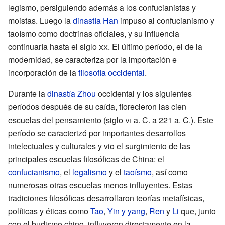
legismo, persiguiendo además a los confucianistas y
moistas. Luego la
dinastía Han
impuso al confucianismo y
taoísmo como doctrinas oficiales, y su influencia
continuaría hasta el siglo
xx
. El último período, el de la
modernidad, se caracteriza por la importación e
incorporación de la
filosofía occidental
.
Durante la
dinastía Zhou
occidental y los siguientes
períodos después de su caída, florecieron las cien
escuelas del pensamiento (siglo
vi
a. C. a 221 a. C.). Este
período se caracterizó por importantes desarrollos
intelectuales y culturales y vio el surgimiento de las
principales escuelas filosóficas de China: el
confucianismo
, el
legalismo
y el
taoísmo
, así como
numerosas otras escuelas menos influyentes. Estas
tradiciones filosóficas desarrollaron teorías metafísicas,
políticas y éticas como
Tao
,
Yin y yang
,
Ren
y
Li
que, junto
con el budismo chino, influyeron directamente en la