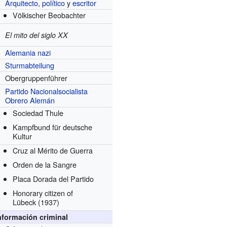
Arquitecto
,
político
y
escritor
Völkischer Beobachter
El mito del siglo XX
Alemania nazi
Sturmabteilung
Obergruppenführer
Partido Nacionalsocialista
Obrero Alemán
Sociedad Thule
Kampfbund für deutsche
Kultur
Cruz al Mérito de Guerra
Orden de la Sangre
Placa Dorada del Partido
Honorary citizen of
Lübeck
(1937)
nformación criminal