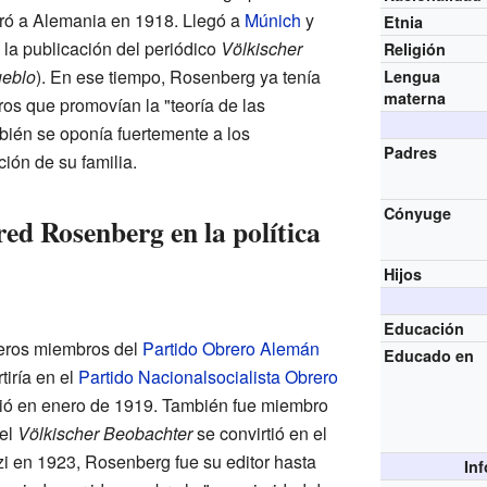
gró a Alemania en 1918. Llegó a
Múnich
y
Etnia
la publicación del periódico
Völkischer
Religión
ueblo
). En ese tiempo, Rosenberg ya tenía
Lengua
materna
ros que promovían la "teoría de las
ién se oponía fuertemente a los
Padres
ción de su familia.
Cónyuge
ed Rosenberg en la política
Hijos
Educación
meros miembros del
Partido Obrero Alemán
Educado en
iría en el
Partido Nacionalsocialista Obrero
unió en enero de 1919. También fue miembro
 el
Völkischer Beobachter
se convirtió en el
azi en 1923, Rosenberg fue su editor hasta
In