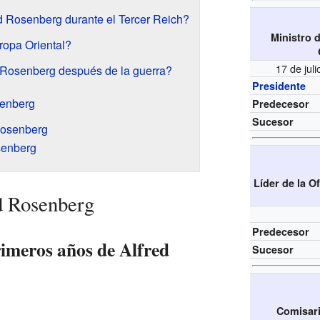
d Rosenberg durante el Tercer Reich?
Ministro d
ropa Oriental?
17 de jul
 Rosenberg después de la guerra?
Presidente
senberg
Predecesor
Sucesor
 Rosenberg
senberg
Líder de la O
d Rosenberg
Predecesor
imeros años de Alfred
Sucesor
Comisari