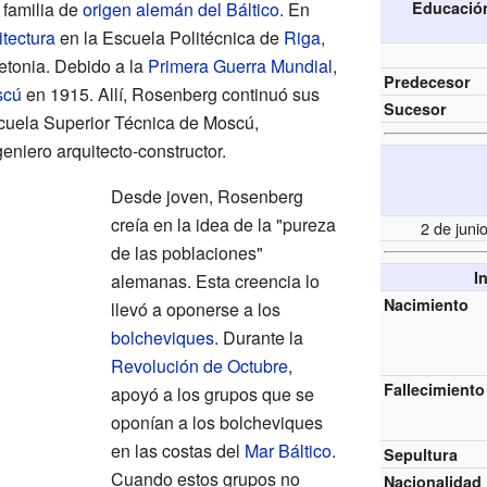
 familia de
origen alemán del Báltico
. En
Educación
itectura
en la Escuela Politécnica de
Riga
,
etonia. Debido a la
Primera Guerra Mundial
,
Predecesor
scú
en 1915. Allí, Rosenberg continuó sus
Sucesor
cuela Superior Técnica de Moscú,
niero arquitecto-constructor.
Desde joven, Rosenberg
creía en la idea de la "pureza
2 de jun
de las poblaciones"
I
alemanas. Esta creencia lo
Nacimiento
llevó a oponerse a los
bolcheviques
. Durante la
Revolución de Octubre
,
Fallecimiento
apoyó a los grupos que se
oponían a los bolcheviques
en las costas del
Mar Báltico
.
Sepultura
Cuando estos grupos no
Nacionalidad