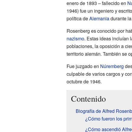
enero de 1893 – fallecido en
N
1946) fue un ingeniero y escrito
política de
Alemania
durante l
Rosenberg es conocido por habe
nazismo
. Estas ideas incluían 
poblaciones, la oposición a cier
territorio alemán. También se o
Fue juzgado en
Núremberg
des
culpable de varios cargos y co
octubre de 1946.
Contenido
Biografía de Alfred Rosen
¿Cómo fueron los pri
¿Cómo ascendió Alfred