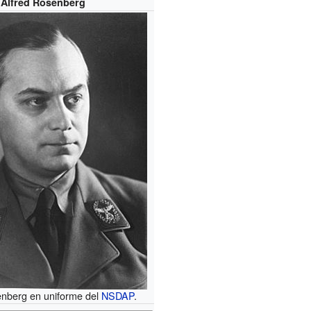
Alfred Rosenberg
enberg en uniforme del
NSDAP
.