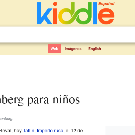
Web
Imágenes
English
nberg para niños
senberg.
Reval, hoy
Tallin
,
Imperio ruso
, el 12 de