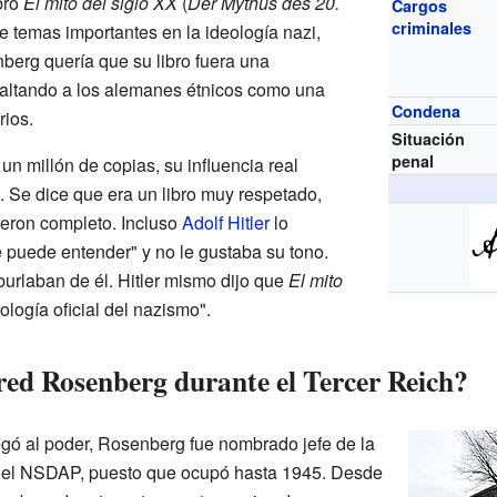
bro
El mito del siglo XX
(
Der Mythus des 20.
Cargos
criminales
re temas importantes en la ideología nazi,
berg quería que su libro fuera una
xaltando a los alemanes étnicos como una
Condena
rios.
Situación
penal
n millón de copias, su influencia real
 Se dice que era un libro muy respetado,
yeron completo. Incluso
Adolf Hitler
lo
 puede entender" y no le gustaba su tono.
burlaban de él. Hitler mismo dijo que
El mito
ología oficial del nazismo".
red Rosenberg durante el Tercer Reich?
egó al poder, Rosenberg fue nombrado jefe de la
 del NSDAP, puesto que ocupó hasta 1945. Desde