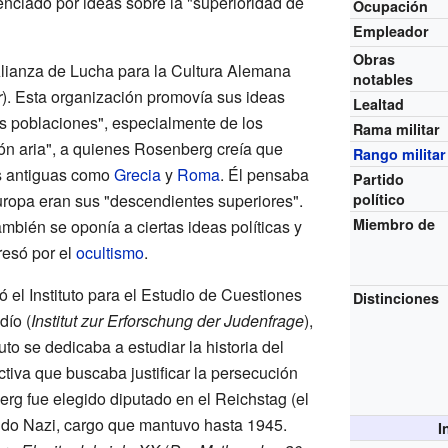
nciado por ideas sobre la "superioridad de
Ocupación
Empleador
Obras
lianza de Lucha para la Cultura Alemana
notables
r
). Esta organización promovía sus ideas
Lealtad
as poblaciones", especialmente de los
Rama militar
ón aria", a quienes Rosenberg creía que
Rango militar
s antiguas como
Grecia
y
Roma
. Él pensaba
Partido
uropa eran sus "descendientes superiores".
político
Miembro de
ién se oponía a ciertas ideas políticas y
resó por el
ocultismo
.
 el Instituto para el Estudio de Cuestiones
Distinciones
dío (
Institut zur Erforschung der Judenfrage
),
to se dedicaba a estudiar la historia del
tiva que buscaba justificar la persecución
erg fue elegido diputado en el Reichstag (el
ido Nazi, cargo que mantuvo hasta 1945.
I