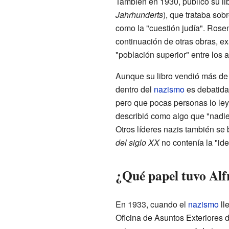
También en 1930, publicó su li
Jahrhunderts
), que trataba sob
como la "cuestión judía". Rosen
continuación de otras obras, e
"población superior" entre los a
Aunque su libro vendió más de u
dentro del
nazismo
es debatida.
pero que pocas personas lo le
describió como algo que "nadie
Otros líderes nazis también se 
del siglo XX
no contenía la "ide
¿Qué papel tuvo Alf
En 1933, cuando el
nazismo
ll
Oficina de Asuntos Exteriores