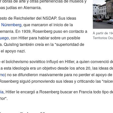
r obras de arte y otras pertenencias de museos y
nas judías en Alemania.
esto de Reichsleiter del NSDAP. Sus ideas
e Núremberg
, que marcaron el inicio de la
Alemania. En 1939, Rosenberg puso en contacto a
A partir de 19
ruego
, con Hitler para hablar sobre un posible
Territorios O
 Quisling también creía en la "superioridad de
 el apoyo nazi.
el bolchevismo soviético influyó en Hitler, a quien convenció 
 a esta ideología era un objetivo desde los años 20, las ideas 
smo
) no se difundieron masivamente para no perder el apoyo de 
osenberg siguió promoviendo sus ideas y criticando las "raíces"
ia
, Hitler le encargó a Rosenberg buscar en Francia todo tipo d
ior".