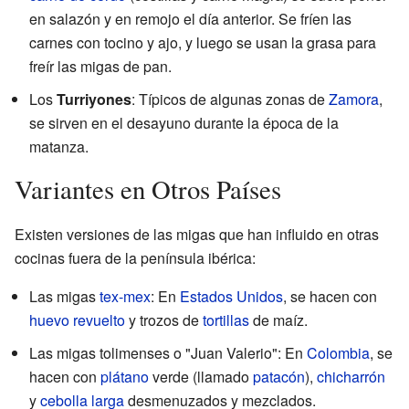
en salazón y en remojo el día anterior. Se fríen las
carnes con tocino y ajo, y luego se usan la grasa para
freír las migas de pan.
Los
Turriyones
: Típicos de algunas zonas de
Zamora
,
se sirven en el desayuno durante la época de la
matanza.
Variantes en Otros Países
Existen versiones de las migas que han influido en otras
cocinas fuera de la península ibérica:
Las migas
tex-mex
: En
Estados Unidos
, se hacen con
huevo revuelto
y trozos de
tortillas
de maíz.
Las migas tolimenses o "Juan Valerio": En
Colombia
, se
hacen con
plátano
verde (llamado
patacón
),
chicharrón
y
cebolla larga
desmenuzados y mezclados.