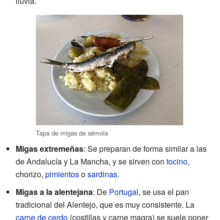
lluvia.
Tapa de migas de sémola
Migas extremeñas
: Se preparan de forma similar a las
de Andalucía y La Mancha, y se sirven con
tocino
,
chorizo,
pimientos
o
sardinas
.
Migas a la alentejana
: De
Portugal
, se usa el pan
tradicional del Alentejo, que es muy consistente. La
carne de cerdo
(costillas y carne magra) se suele poner