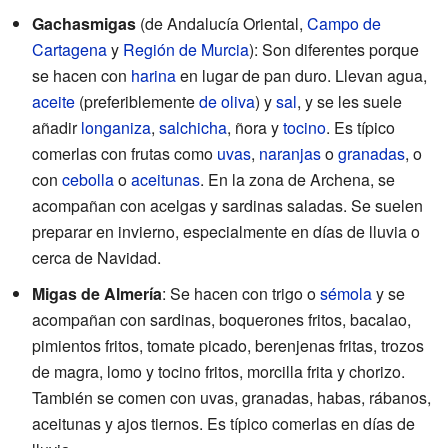
Gachasmigas
(de Andalucía Oriental,
Campo de
Cartagena
y
Región de Murcia
): Son diferentes porque
se hacen con
harina
en lugar de pan duro. Llevan agua,
aceite
(preferiblemente
de oliva
) y
sal
, y se les suele
añadir
longaniza
,
salchicha
, ñora y
tocino
. Es típico
comerlas con frutas como
uvas
,
naranjas
o
granadas
, o
con
cebolla
o
aceitunas
. En la zona de Archena, se
acompañan con acelgas y sardinas saladas. Se suelen
preparar en invierno, especialmente en días de lluvia o
cerca de Navidad.
Migas de Almería
: Se hacen con trigo o
sémola
y se
acompañan con sardinas, boquerones fritos, bacalao,
pimientos fritos, tomate picado, berenjenas fritas, trozos
de magra, lomo y tocino fritos, morcilla frita y chorizo.
También se comen con uvas, granadas, habas, rábanos,
aceitunas y ajos tiernos. Es típico comerlas en días de