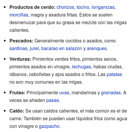
Productos de cerdo:
chorizos
,
tocino
,
longanizas
,
morcillas
, magra y asadura fritas. Estos se suelen
desmenuzar para que su grasa se mezcle con las migas
calientes.
Pescados:
Generalmente cocidos o asados, como
sardinas
,
jurel
,
bacalao en salazón
y
arenques
.
Verduras:
Pimientos verdes fritos, pimientos secos,
pimientos asados en vinagre,
lechugas
, habas crudas,
rábanos, cebolletas y ajos asados o fritos. Las
patatas
no son muy comunes en las migas.
Frutas:
Principalmente
uvas
, mandarinas y
granadas
. A
veces se añaden
pasas
.
Caldo:
Se usan caldos calientes, el más común es el de
carne. También se pueden usar líquidos fríos como agua
con vinagre o
gazpacho
.