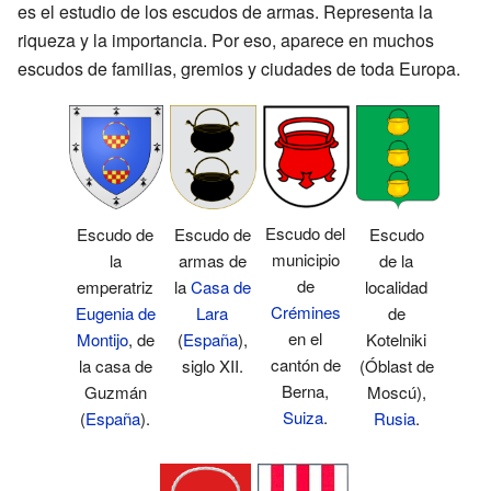
es el estudio de los escudos de armas. Representa la
riqueza y la importancia. Por eso, aparece en muchos
escudos de familias, gremios y ciudades de toda Europa.
Escudo del
Escudo de
Escudo de
Escudo
municipio
armas de
la
de la
de
la
Casa de
emperatriz
localidad
Crémines
Lara
Eugenia de
de
en el
(
España
),
Montijo
, de
Kotelniki
cantón de
siglo XII.
la casa de
(Óblast de
Berna,
Guzmán
Moscú),
Suiza
.
(
España
).
Rusia
.