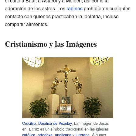
el culto a Baal, a Astarot y a Moloch, así como la
adoración de los astros. Los
rabinos
prohibieron cualquier
contacto con quienes practicaban la idolatría, incluso
compartir alimentos.
Cristianismo y las Imágenes
Crucifijo
,
Basílica de Vézelay
. La imagen de Jesús
en la cruz es un símbolo tradicional en las iglesias
católica
,
ortodoxa
,
anglicana
y
luterana
. Algunos