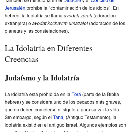
También se menciona en el
Didaché
y el
Concilio de
Jerusalén
prohíbe la "contaminación de los ídolos". En
hebreo, la idolatría se llama
avodah zarah
(adoración
extranjera) o
avodat kochavim umazalot
(adoración de los
planetas y las constelaciones).
La Idolatría en Diferentes
Creencias
Judaísmo y la Idolatría
La idolatría está prohibida en la
Torá
(parte de la Biblia
hebrea) y se considera uno de los pecados más graves,
que no deben cometerse ni siquiera para salvar la vida.
Sin embargo, según el
Tanaj
(Antiguo Testamento), la
idolatría existió en el antiguo Israel. Algunos ejemplos son