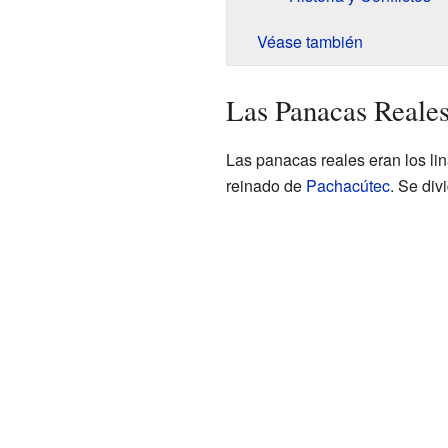
Véase también
Las Panacas Reales
Las panacas reales eran los li
reinado de
Pachacútec
. Se div