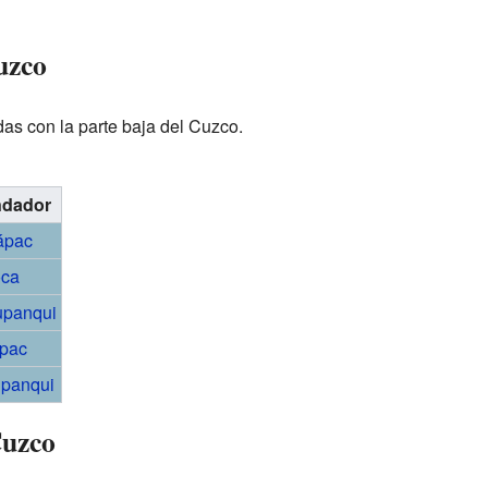
uzco
as con la parte baja del Cuzco.
ndador
ápac
oca
upanqui
pac
panqui
Cuzco