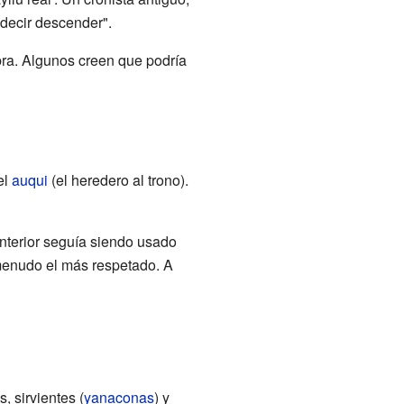
decir descender".
abra. Algunos creen que podría
el
auqui
(el heredero al trono).
anterior seguía siendo usado
 menudo el más respetado. A
, sirvientes (
yanaconas
) y