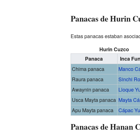
Panacas de Hurin C
Estas panacas estaban asociad
Hurin Cuzco
Panaca
Inca Fu
Chima panaca
Manco C
Raura panaca
Sinchi R
Awaynin panaca
Lloque Y
Usca Mayta panaca
Mayta Cá
Apu Mayta panaca
Cápac Yu
Panacas de Hanan 