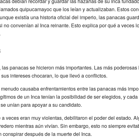
cas debían recordar y guardar las hazañas de su Inca fundad
 llamados quipucamayoc que los leían y actualizaban. Estos co
que existía una historia oficial del imperio, las panacas guard
si no convenían al Inca reinante. Esto explica por qué a veces lo
.
s
, las panacas se hicieron más importantes. Las más poderosas l
 sus intereses chocaran, lo que llevó a conflictos.
a menudo causaba enfrentamientos entre las panacas más impor
legítimos de un Inca tenían la posibilidad de ser elegidos, y ca
s se unían para apoyar a su candidato.
 a veces eran muy violentas, debilitaron el poder del estado. Al
redero mientras aún vivían. Sin embargo, esto no siempre evita
n conspirar después de la muerte del Inca.