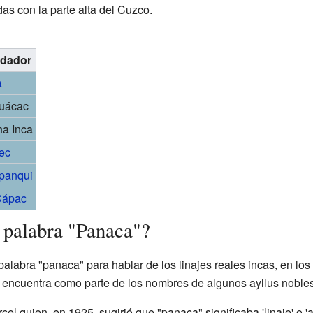
s con la parte alta del Cuzco.
ndador
a
uácac
ha Inca
ec
panqui
Cápac
a palabra "Panaca"?
abra "panaca" para hablar de los linajes reales incas, en lo
 encuentra como parte de los nombres de algunos ayllus nobles
cel quien, en 1925, sugirió que "panaca" significaba 'linaje' o 'a