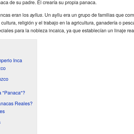
aca de su padre. Él crearía su propia panaca.
incas eran los
ayllus
. Un ayllu era un grupo de familias que c
ltura, religión y el trabajo en la agricultura, ganadería o pesc
ales para la nobleza incaica, ya que establecían un linaje rea
perio Inca
zco
uzco
ra "Panaca"?
anacas Reales?
es
s