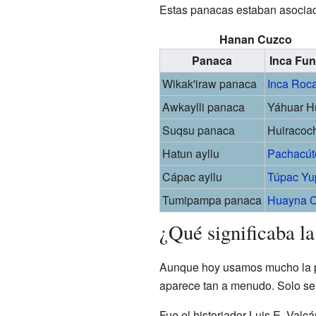
Estas panacas estaban asociada
Hanan Cuzco
Panaca
Inca Fu
Wikak'iraw panaca
Inca Roc
Awkaylli panaca
Yáhuar H
Suqsu panaca
Huiracoc
Hatun ayllu
Pachacút
Cápac ayllu
Túpac Yu
Tumipampa panaca
Huayna 
¿Qué significaba l
Aunque hoy usamos mucho la pal
aparece tan a menudo. Solo se
Fue el historiador Luis E. Valcár