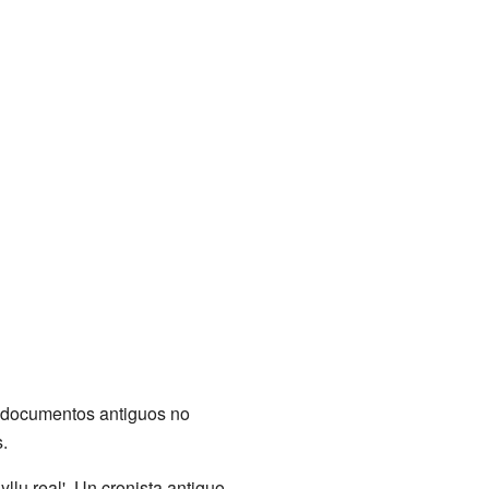
s documentos antiguos no
.
yllu real'. Un cronista antiguo,