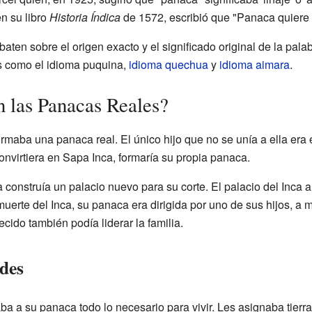
en su libro
Historia Índica
de 1572, escribió que "Panaca quiere 
aten sobre el origen exacto y el significado original de la pal
s como el idioma puquina,
idioma quechua
y
idioma aimara
.
 las Panacas Reales?
rmaba una panaca real. El único hijo que no se unía a ella era 
nvirtiera en Sapa Inca, formaría su propia panaca.
construía un palacio nuevo para su corte. El palacio del Inca 
uerte del Inca, su panaca era dirigida por uno de sus hijos, a
cido también podía liderar la familia.
des
ba a su panaca todo lo necesario para vivir. Les asignaba tierras