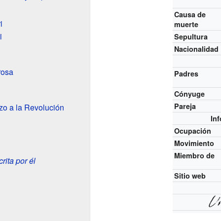
Causa de
i
muerte
i
Sepultura
Nacionalidad
rosa
Padres
Cónyuge
Pareja
azo a la Revolución
In
Ocupación
Movimiento
Miembro de
rita por él
Sitio web