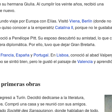
su hermana Giulia. Al cumplir los veinte años, recibió una
de nuevo.
undo viaje por Europa con Elías. Visitó
Viena
,
Berlín
(donde no 
o quiso conocer a la emperatriz
Catalina II
, porque no le gustaba
ció a Penélope Pitt. Su esposo descubrió su amistad, lo que 
rera diplomática. Por ello, tuvo que dejar Gran Bretaña.
,
Francia
,
España
y
Portugal
. En
Lisboa
, conoció al abad Valper
o se sintió bien, pero le gustó el paisaje de
Valencia
y aprendió
s primeras obras
regresó a Turín. Decidió dedicarse a la literatura,
es. Compró una casa y se reunió con sus amigos.
mado
Société des Sansguignon
, donde hablaban de todo.