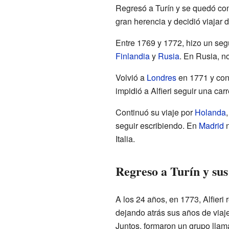
Regresó a Turín y se quedó con 
gran herencia y decidió viajar 
Entre 1769 y 1772, hizo un seg
Finlandia
y
Rusia
. En Rusia, n
Volvió a
Londres
en 1771 y cono
impidió a Alfieri seguir una car
Continuó su viaje por
Holanda
seguir escribiendo. En
Madrid
n
Italia.
Regreso a Turín y su
A los 24 años, en 1773, Alfieri 
dejando atrás sus años de viaj
Juntos, formaron un grupo lla