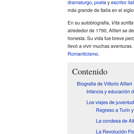
dramaturgo
,
poeta
y
escritor
ita
más grande de Italia en el siglo
En su autobiografía,
Vita scritt
alrededor de 1790, Alfieri se d
honesta. Su vida fue breve pero
llevó a vivir muchas aventuras
Romanticismo
.
Contenido
Biografía de Vittorio Alfieri
Infancia y educación de
Los viajes de juventud 
Regreso a Turín y
La condesa de Al
La Revolución Fr