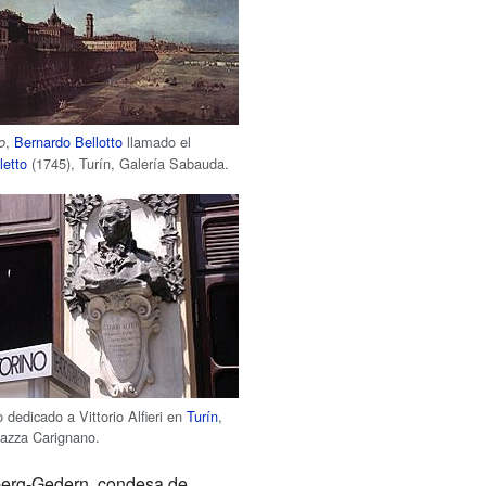
,
Bernardo Bellotto
llamado el
o
letto
(1745), Turín, Galería Sabauda.
 dedicado a Vittorio Alfieri en
Turín
,
iazza Carignano.
lberg-Gedern, condesa de