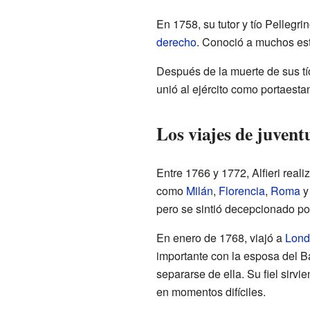
En 1758, su tutor y tío Pellegri
derecho
. Conoció a muchos estu
Después de la muerte de sus tío
unió al ejército como portaest
Los viajes de juventu
Entre 1766 y 1772, Alfieri reali
como
Milán
,
Florencia
,
Roma
pero se sintió decepcionado por
En enero de 1768, viajó a
Lond
importante con la esposa del Ba
separarse de ella. Su fiel sirv
en momentos difíciles.