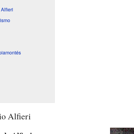
Alfieri
mismo
 piamontés
io Alfieri