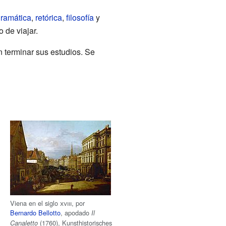
ramática
,
retórica
,
filosofía
y
 de viajar.
n terminar sus estudios. Se
Viena en el siglo
xviii
, por
Bernardo Bellotto
, apodado
Il
(1760), Kunsthistorisches
Canaletto