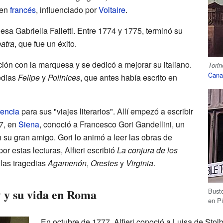
 en
francés
, influenciado por
Voltaire
.
sa Gabriella Falletti. Entre 1774 y 1775, terminó su
atra
, que fue un éxito.
ación con la marquesa y se dedicó a mejorar su italiano.
Torin
Cana
edias
Felipe
y
Polinices
, que antes había escrito en
rencia
para sus "viajes literarios". Allí empezó a escribir
7, en
Siena
, conoció a Francesco Gori Gandellini, un
 su gran amigo. Gori lo animó a leer las obras de
por estas lecturas, Alfieri escribió
La conjura de los
y las tragedias
Agamenón
,
Orestes
y
Virginia
.
 y su vida en Roma
Busto
en P
En octubre de 1777, Alfieri conoció a Luisa de Sto