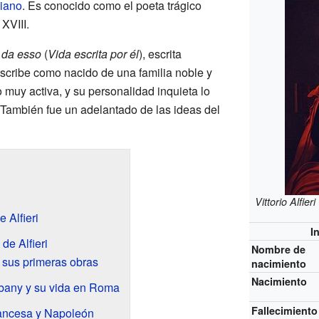
liano
. Es conocido como el poeta trágico
 XVIII.
a da esso
(
Vida escrita por él
), escrita
escribe como nacido de una familia noble y
 muy activa, y su personalidad inquieta lo
. También fue un adelantado de las ideas del
Vittorio Alfieri
 Alfieri
I
de Alfieri
Nombre de
 sus primeras obras
nacimiento
Nacimiento
bany y su vida en Roma
Fallecimiento
ancesa y Napoleón