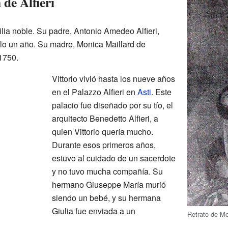
 de Alfieri
milia noble. Su padre, Antonio Amedeo Alfieri,
solo un año. Su madre, Monica Maillard de
1750.
Vittorio vivió hasta los nueve años
en el Palazzo Alfieri en
Asti
. Este
palacio fue diseñado por su tío, el
arquitecto Benedetto Alfieri, a
quien Vittorio quería mucho.
Durante esos primeros años,
estuvo al cuidado de un sacerdote
y no tuvo mucha compañía. Su
hermano Giuseppe María murió
siendo un bebé, y su hermana
Giulia fue enviada a un
Retrato de Mo