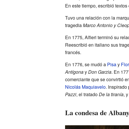
En este tiempo, escribió textos
Tuvo una relación con la marque
tragedia
Marco Antonio y Cleop
En 1775, Alfieri terminó su rel
Reescribió en italiano sus trag
francés.
En 1776, se mudó a
Pisa
y
Flo
Antígona
y
Don Garzia
. En 177
comerciante que se convirtió en
Nicolás Maquiavelo
. Inspirado 
Pazzi
, el tratado
De la tiranía
, 
La condesa de Albany