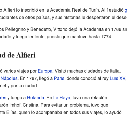
no Alfieri lo inscribió en la Academia Real de Turín. Allí estudió
g
diantes de otros países, y sus historias le despertaron el deseo
s Pellegrino y Benedetto, Vittorio dejó la Academia en 1766 si
andarte y luego teniente, puesto que mantuvo hasta 1774.
d de Alfieri
zó varios viajes por
Europa
. Visitó muchas ciudades de Italia,
y
Nápoles
. En 1767, llegó a
París
, donde conoció al rey
Luis XV
,
 él y por la ciudad.
res
y luego a
Holanda
. En
La Haya
, tuvo una relación
rón Imhof, Cristina. Para evitar un problema, tuvo que
iente Elías, quien lo acompañaba en todos sus viajes, lo ayudó