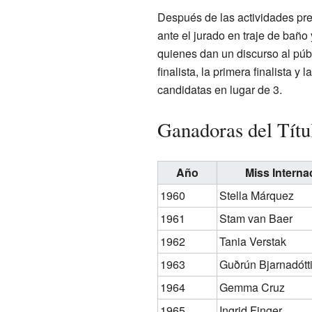
Después de las actividades previ
ante el jurado en traje de baño
quienes dan un discurso al públi
finalista, la primera finalista 
candidatas en lugar de 3.
Ganadoras del Títu
Año
Miss Interna
1960
Stella Márquez
1961
Stam van Baer
1962
Tania Verstak
1963
Guðrún Bjarnadótti
1964
Gemma Cruz
1965
Ingrid Finger