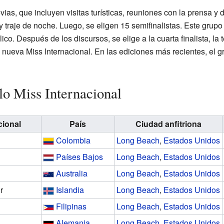
as, que incluyen visitas turísticas, reuniones con la prensa y d
 y traje de noche. Luego, se eligen 15 semifinalistas. Este grup
co. Después de los discursos, se elige a la cuarta finalista, la t
y la nueva Miss Internacional. En las ediciones más recientes, el g
lo Miss Internacional
cional
País
Ciudad anfitriona
Colombia
Long Beach
,
Estados Unidos
Países Bajos
Long Beach
,
Estados Unidos
Australia
Long Beach
,
Estados Unidos
r
Islandia
Long Beach
,
Estados Unidos
Filipinas
Long Beach
,
Estados Unidos
Alemania
Long Beach
,
Estados Unidos