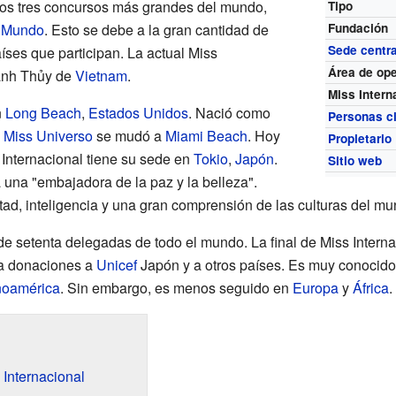
os tres concursos más grandes del mundo,
Tipo
 Mundo
. Esto se debe a la gran cantidad de
Fundación
Sede centra
íses que participan. La actual Miss
Área de op
hanh Thủy de
Vietnam
.
Miss Intern
n
Long Beach
,
Estados Unidos
. Nació como
Personas c
e
Miss Universo
se mudó a
Miami Beach
. Hoy
Propietario
 Internacional tiene su sede en
Tokio
,
Japón
.
Sitio web
una "embajadora de la paz y la belleza".
ad, inteligencia y una gran comprensión de las culturas del mu
de setenta delegadas de todo el mundo. La final de Miss Interna
za donaciones a
Unicef
Japón y a otros países. Es muy conocido
noamérica
. Sin embargo, es menos seguido en
Europa
y
África
.
 Internacional