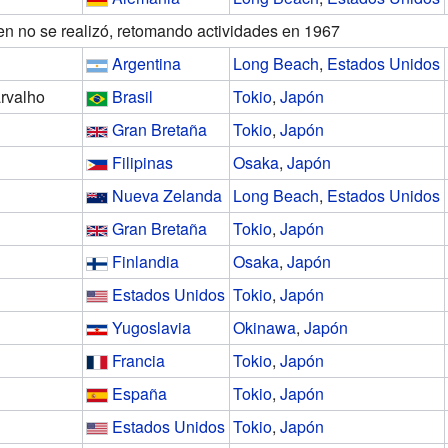
n no se realizó, retomando actividades en 1967
Argentina
Long Beach
,
Estados Unidos
arvalho
Brasil
Tokio
,
Japón
Gran Bretaña
Tokio
,
Japón
Filipinas
Osaka
,
Japón
Nueva Zelanda
Long Beach
,
Estados Unidos
Gran Bretaña
Tokio
,
Japón
Finlandia
Osaka
,
Japón
Estados Unidos
Tokio
,
Japón
Yugoslavia
Okinawa
,
Japón
Francia
Tokio
,
Japón
España
Tokio
,
Japón
Estados Unidos
Tokio
,
Japón