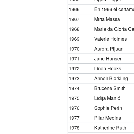
1966
En 1966 el certame
1967
Mirta Massa
1968
Maria da Gloria C
1969
Valerie Holmes
1970
Aurora Pijuan
1971
Jane Hansen
1972
Linda Hooks
1973
Anneli Björkling
1974
Brucene Smith
1975
Lidija Manić
1976
Sophie Perin
1977
Pilar Medina
1978
Katherine Ruth