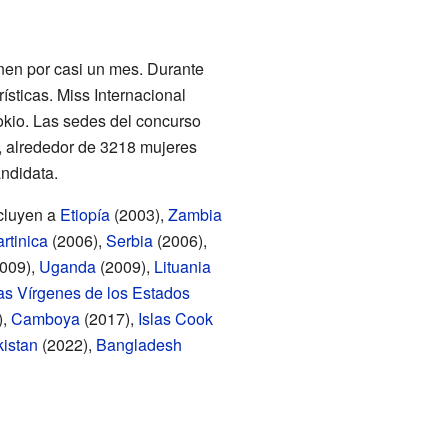
nen por casi un mes. Durante
ísticas. Miss Internacional
okio. Las sedes del concurso
, alrededor de 3218 mujeres
ndidata.
ncluyen a
Etiopía
(2003),
Zambia
rtinica
(2006),
Serbia
(2006),
009),
Uganda
(2009),
Lituania
las Vírgenes de los Estados
),
Camboya
(2017),
Islas Cook
istan
(2022),
Bangladesh