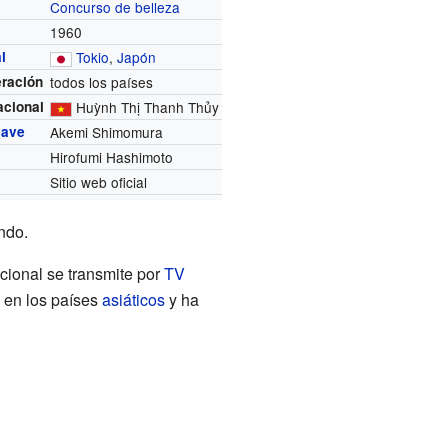
Concurso de belleza
1960
l
Tokio
,
Japón
eración
todos los países
acional
Huỳnh Thị Thanh Thủy
lave
Akemi Shimomura
Hirofumi Hashimoto
Sitio web oficial
ndo.
cional se transmite por
TV
 en los países
asiáticos
y ha