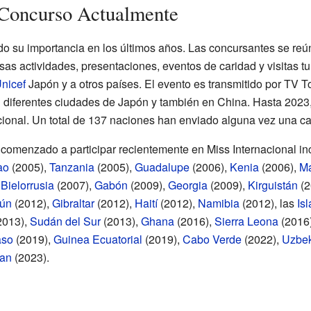
Concurso Actualmente
do su importancia en los últimos años. Las concursantes se reú
sas actividades, presentaciones, eventos de caridad y visitas tur
nicef
Japón y a otros países. El evento es transmitido por TV T
 diferentes ciudades de Japón y también en China. Hasta 2023
ional. Un total de 137 naciones han enviado alguna vez una ca
comenzado a participar recientemente en Miss Internacional i
ao
(2005),
Tanzania
(2005),
Guadalupe
(2006),
Kenia
(2006),
Ma
,
Bielorrusia
(2007),
Gabón
(2009),
Georgia
(2009),
Kirguistán
(2
ún
(2012),
Gibraltar
(2012),
Haití
(2012),
Namibia
(2012), las
Is
2013),
Sudán del Sur
(2013),
Ghana
(2016),
Sierra Leona
(2016
aso
(2019),
Guinea Ecuatorial
(2019),
Cabo Verde
(2022),
Uzbek
tan
(2023).