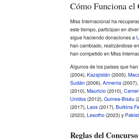
Cómo Funciona el 
Miss Internacional ha recupera
este tiempo, participan en diver
sigue haciendo donaciones a
U
han cambiado, realizándose en
han competido en Miss Internac
Algunos de los países que han 
(2004),
Kazajistán
(2005),
Mac
Sudán
(2006),
Armenia
(2007)
(2010),
Mauricio
(2010),
Camer
Unidos
(2012),
Guinea-Bisáu
(
(2017),
Laos
(2017),
Burkina F
(2023),
Lesotho
(2023) y
Pakis
Reglas del Concurso