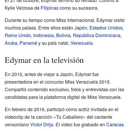
El 27 de octubre, Edymar terminó su reinado. Coronó a
Kylie Verzosa de
Filipinas
como su sucesora.
Durante su tiempo como Miss Internacional, Edymar visitó
muchos países. Entre ellos están
Japón
,
Estados Unidos
,
Reino Unido
,
Indonesia
,
Bolivia
,
República Dominicana
,
Aruba
,
Panamá
y su país natal,
Venezuela
.
Edymar en la televisión
En 2015, antes de viajar a
Japón
, Edymar fue
presentadora en el concurso Miss Venezuela 2015.
Compartió contenido exclusivo, fotos y entrevistas con las
candidatas para la plataforma digital de Miss Venezuela.
En febrero de 2016, participó como actriz invitada en el
videoclip de la canción «Tu Caballero» del cantante
venezolano
Victor Drija
. El video fue grabado en
Caracas
.