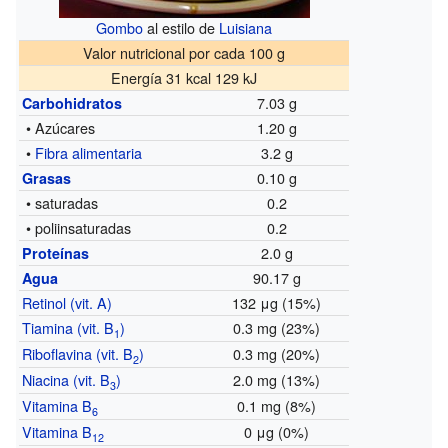
Gombo
al estilo de
Luisiana
Valor nutricional por cada 100 g
Energía 31 kcal 129 kJ
7.03 g
Carbohidratos
• Azúcares
1.20 g
•
Fibra alimentaria
3.2 g
0.10 g
Grasas
• saturadas
0.2
• poliinsaturadas
0.2
2.0 g
Proteínas
90.17 g
Agua
Retinol (vit. A)
132 μg (15%)
Tiamina (vit. B
)
0.3 mg (23%)
1
Riboflavina (vit. B
)
0.3 mg (20%)
2
Niacina (vit. B
)
2.0 mg (13%)
3
Vitamina B
0.1 mg (8%)
6
Vitamina B
0 μg (0%)
12