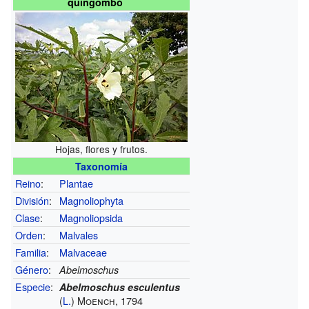
quingombó
Hojas, flores y frutos.
Taxonomía
Reino
:
Plantae
División
:
Magnoliophyta
Clase
:
Magnoliopsida
Orden
:
Malvales
Familia
:
Malvaceae
Género
:
Abelmoschus
Especie
:
Abelmoschus esculentus
(
L.
) Moench, 1794