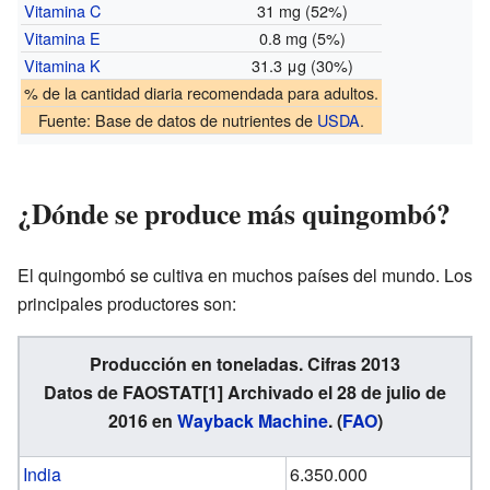
Vitamina C
31 mg (52%)
Vitamina E
0.8 mg (5%)
Vitamina K
31.3 μg (30%)
% de la cantidad diaria recomendada para adultos.
Fuente:
Base de datos de nutrientes
de
USDA
.
¿Dónde se produce más quingombó?
El quingombó se cultiva en muchos países del mundo. Los
principales productores son:
Producción en toneladas. Cifras 2013
Datos de FAOSTAT
[1]
Archivado
el 28 de julio de
2016 en
Wayback Machine
. (
FAO
)
India
6.350.000