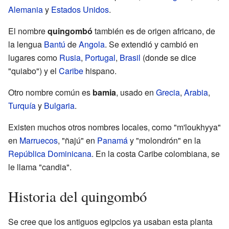
Alemania
y
Estados Unidos
.
El nombre
quingombó
también es de origen africano, de
la lengua
Bantú
de
Angola
. Se extendió y cambió en
lugares como
Rusia
,
Portugal
,
Brasil
(donde se dice
"quiabo") y el
Caribe
hispano.
Otro nombre común es
bamia
, usado en
Grecia
,
Arabia
,
Turquía
y
Bulgaria
.
Existen muchos otros nombres locales, como "m'loukhyya"
en
Marruecos
, "ñajú" en
Panamá
y "molondrón" en la
República Dominicana
. En la costa Caribe colombiana, se
le llama "candia".
Historia del quingombó
Se cree que los antiguos egipcios ya usaban esta planta