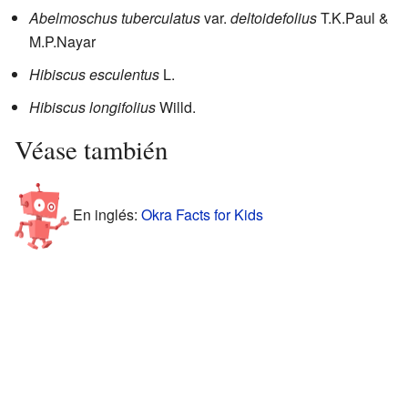
Abelmoschus tuberculatus
var.
deltoidefolius
T.K.Paul &
M.P.Nayar
Hibiscus esculentus
L.
Hibiscus longifolius
Willd.
Véase también
En inglés:
Okra Facts for Kids