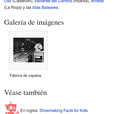
Uxó
(Castellón),
Valverde del Camino
(Huelva),
Arnedo
(La Rioja) y las
Islas Baleares
.
Galería de imágenes
Fábrica de zapatos
Véase también
En inglés:
Shoemaking Facts for Kids