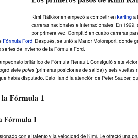
Kimi Räikkönen empezó a competir en
karting
a 
carreras nacionales e internacionales. En 1999, 
por primera vez. Compitió en cuatro carreras p
de
Fórmula Ford
. Después, se unió a Manor Motorsport, donde ga
as series de invierno de la Fórmula Ford.
mpeonato británico de Fórmula Renault. Consiguió siete victori
ogró siete
poles
(primeras posiciones de salida) y seis vueltas 
 que había disputado. Esto llamó la atención de Peter Sauber, qu
 la Fórmula 1
la Fórmula 1
onado con el talento y la velocidad de Kimi. Le ofreció una p