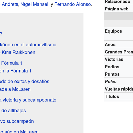
Relacionado
 Andretti
,
Nigel Mansell
y
Fernando Alonso
.
Página web
Equipos
?
kkönen en el automovilismo
Años
e Kimi Räikkönen
Grandes Pre
Victorias
a Fórmula 1
Podios
en la Fórmula 1
Puntos
do de éxitos y desafíos
Poles
gada a McLaren
Vueltas rápid
Títulos
a victoria y subcampeonato
de altibajos
evo subcampeón
imo año en McLaren