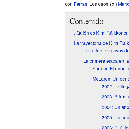
con
Ferrari
. Los otros son
Mario
Contenido
¿Quién es Kimi Räikkönen
La trayectoria de Kimi Räi
Los primeros pasos d
La primera etapa en l
Sauber: El debut 
McLaren: Un perio
2002: La lle
2003: Primer
2004: Un año 
2005: De nu
2006: El últ