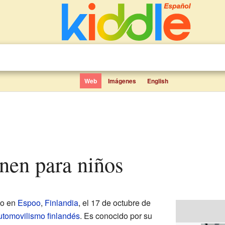
Web
Imágenes
English
önen para niños
do en
Espoo
,
Finlandia
, el 17 de octubre de
utomovilismo
finlandés
. Es conocido por su