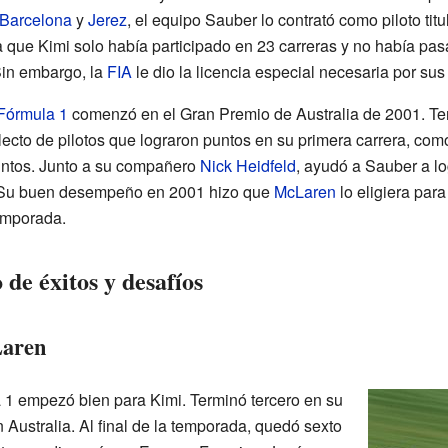
Barcelona
y
Jerez
, el equipo Sauber lo contrató como piloto ti
a que Kimi solo había participado en 23 carreras y no había pa
Sin embargo, la
FIA
le dio la licencia especial necesaria por su
Fórmula 1
comenzó en el Gran Premio de Australia de 2001. Te
lecto de pilotos que lograron puntos en su primera carrera, co
untos. Junto a su compañero
Nick Heidfeld
, ayudó a Sauber a lo
 Su buen desempeño en 2001 hizo que
McLaren
lo eligiera par
temporada.
de éxitos y desafíos
Laren
1 empezó bien para Kimi. Terminó tercero en su
 Australia. Al final de la temporada, quedó sexto