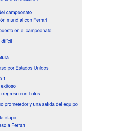
 del campeonato
n mundial con Ferrari
 puesto en el campeonato
difícil
tura
so por Estados Unidos
a 1
 exitoso
n regreso con Lotus
io prometedor y una salida del equipo
da etapa
eso a Ferrari