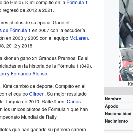
 de Hielo). Kimi compitió en la
Fórmula 1
o regresó de 2012 a 2021.
res pilotos de su época. Ganó el
s de Fórmula 1
en 2007 con la escudería
ón en 2003 y 2005 con el equipo
McLaren
.
08, 2012 y 2018.
 Räikkönen ganó 21 Grandes Premios. Es el
niciadas en la historia de la Fórmula 1 (349),
ton
y
Fernando Alonso
.
Ki
 Kimi cambió de deporte. Compitió en el
con el equipo
Citroën
. Su mejor resultado
Nombre
y de Turquía de 2010. Räikkönen,
Carlos
Apodo
n los únicos pilotos de Fórmula 1 que han
Nacionalidad
mpeonato Mundial de Rally.
Nacimiento
ilotos que han ganado su primera carrera