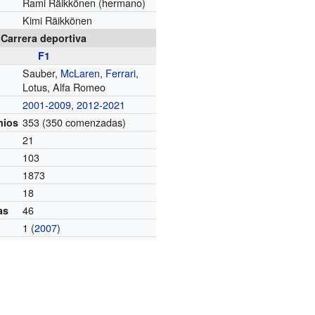
Rami Räikkönen (hermano)
Kimi Räikkönen
Carrera deportiva
F1
Sauber,
McLaren
,
Ferrari
,
Lotus, Alfa Romeo
2001
-
2009
,
2012
-
2021
353 (350 comenzadas)
mios
21
103
1873
18
46
as
1 (
2007
)