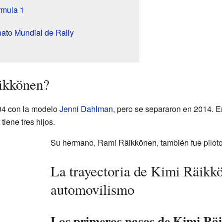
rmula 1
ato Mundial de Rally
ikkönen?
04 con la modelo
Jenni Dahlman
, pero se separaron en 2014. 
iene tres hijos.
Su hermano, Rami Räikkönen, también fue piloto
La trayectoria de Kimi Räikkö
automovilismo
Los primeros pasos de Kimi Rä