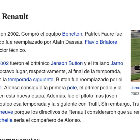
e Renault
en 2002. Compró el equipo
Benetton
. Patrick Faure fue
ndo fue reemplazado por Alain Dassas.
Flavio Briatore
ctor técnico.
2002
fueron el británico
Jenson Button
y el italiano
Jarno
octavo lugar, respectivamente, al final de la temporada,
n la
temporada siguiente
, Button fue reemplazado por el
o
. Alonso consiguió la primera
pole
, el primer podio y la
Jarno
2003
 en esta nueva etapa. Además, fue el piloto más joven
quipo esa temporada y la siguiente con Trulli. Sin embargo, Trul
eneuve
porque los directivos de Renault consideraron que su ren
chella
sería el compañero de Alonso.
 campeonatos