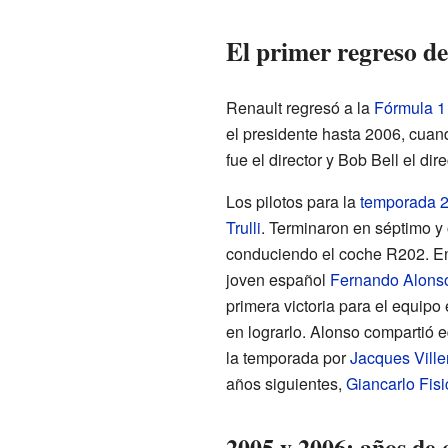
El primer regreso d
Renault regresó a la
Fórmula 1
el presidente hasta 2006, cua
fue el director y Bob Bell el dire
Los pilotos para la
temporada 
Trulli
. Terminaron en séptimo y 
conduciendo el coche R202. E
joven español
Fernando Alons
primera victoria para el equipo
en lograrlo. Alonso compartió e
la temporada por
Jacques Vill
años siguientes,
Giancarlo Fisi
2005 y 2006: años de