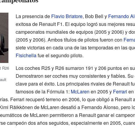
La presencia de
Flavio Briatore
, Bob Bell y
Fernando A
exitosa de Renault F1. El equipo logró sus mejores res
campeonatos mundiales de equipos (2005 y 2006) y do
(2005 y 2006). Ambos títulos de pilotos fueron con
Fern
siete victorias en cada una de las temporadas en las q
Fisichella
fue el segundo piloto.
Los coches R25 y R26 sumaron 191 y 206 puntos en su
t R26
Demostraron ser coches muy consistentes y fiables. Su 
ault
clave para el éxito. Los principales rivales de Renault 
famosos de la Fórmula 1:
McLaren
en 2005 y
Ferrari
en 
ías. Ferrari recuperó terreno en 2006, lo que obligó a Renault 
 Kimi Räikkönen de McLaren desafió a Fernando Alonso, pero lo
neumáticos de McLaren permitieron a Renault ganar el campeona
rse campeón dos años seguidos, especialmente en 2005, cuando