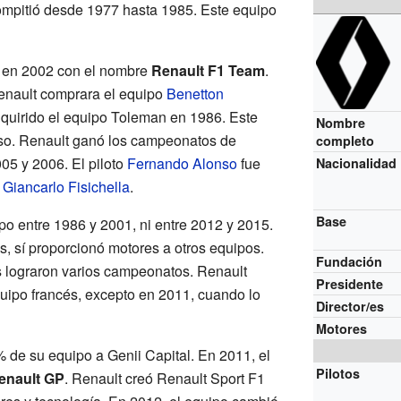
ompitió desde 1977 hasta 1985. Este equipo
1 en 2002 con el nombre
Renault F1 Team
.
enault comprara el equipo
Benetton
dquirido el equipo Toleman en 1986. Este
Nombre
so. Renault ganó los campeonatos de
completo
005 y 2006. El piloto
Fernando Alonso
fue
Nacionalidad
a
Giancarlo Fisichella
.
Base
o entre 1986 y 2001, ni entre 2012 y 2015.
, sí proporcionó motores a otros equipos.
Fundación
s lograron varios campeonatos. Renault
Presidente
ipo francés, excepto en 2011, cuando lo
Director/es
Motores
 de su equipo a Genii Capital. En 2011, el
Pilotos
nault GP
. Renault creó Renault Sport F1