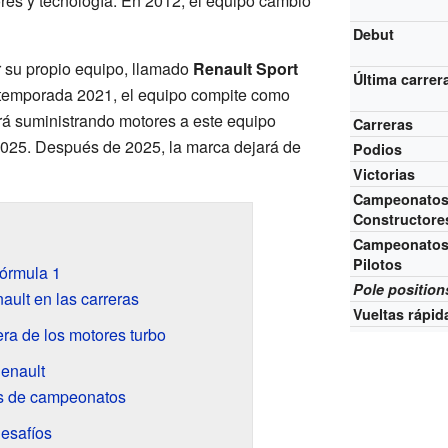
res y tecnología. En 2012, el equipo cambió
Debut
r su propio equipo, llamado
Renault Sport
Última carrer
 temporada 2021, el equipo compite como
rá suministrando motores a este equipo
Carreras
 2025. Después de 2025, la marca dejará de
Podios
Victorias
Campeonatos
Constructore
Campeonatos
Pilotos
Fórmula 1
Pole position
ult en las carreras
Vueltas rápid
ra de los motores turbo
Renault
s de campeonatos
esafíos