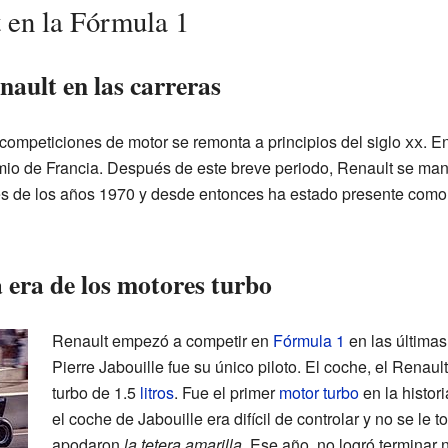
t en la Fórmula 1
ault en las carreras
 competiciones de motor se remonta a principios del siglo
xx
. E
emio de Francia. Después de este breve periodo, Renault se man
ales de los años 1970 y desde entonces ha estado presente com
 era de los motores turbo
Renault empezó a competir en
Fórmula 1
en las últimas
Pierre Jabouille fue su único piloto. El coche, el Renau
turbo de 1.5
litros
. Fue el primer
motor turbo
en la histori
el coche de Jabouille era difícil de controlar y no se le 
apodaron
la tetera amarilla
. Ese año, no logró terminar 