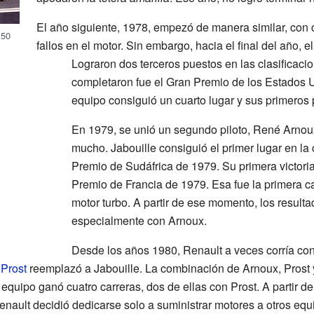
El año siguiente, 1978, empezó de manera similar, con
E50
fallos en el motor. Sin embargo, hacia el final del año, 
Lograron dos terceros puestos en las clasificaci
completaron fue el Gran Premio de los Estados 
equipo consiguió un cuarto lugar y sus primeros 
En 1979, se unió un segundo piloto, René Arnou
mucho. Jabouille consiguió el primer lugar en la 
Premio de Sudáfrica de 1979. Su primera victoria
Premio de Francia de 1979. Esa fue la primera 
motor turbo. A partir de ese momento, los result
especialmente con Arnoux.
Desde los años 1980, Renault a veces corría con 
 Prost
reemplazó a Jabouille. La combinación de Arnoux, Prost
equipo ganó cuatro carreras, dos de ellas con Prost. A partir de
nault decidió dedicarse solo a suministrar motores a otros equ