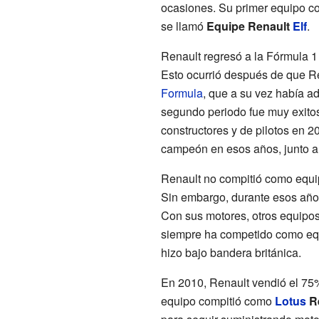
ocasiones. Su primer equipo c
se llamó
Equipe Renault
Elf
.
Renault regresó a la Fórmula 
Esto ocurrió después de que R
Formula
, que a su vez había a
segundo periodo fue muy exito
constructores y de pilotos en 2
campeón en esos años, junto 
Renault no compitió como equip
Sin embargo, durante esos años
Con sus motores, otros equipo
siempre ha competido como equ
hizo bajo bandera británica.
En 2010, Renault vendió el 75%
equipo compitió como
Lotus
Re