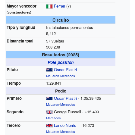
Mayor vencedor
Ferrari
(7)
(constructores)
Circuito
Tipo y longitud
Instalaciones permanentes
5,412
Distancia total
57 vueltas
308,238
Resultados (2025)
Pole position
Piloto
Oscar Piastri
McLaren
-
Mercedes
Tiempo
1:29.841
Podio
Primero
Oscar Piastri
· 1:35:39.435
McLaren
-
Mercedes
Segundo
George Russell · +15.499
Mercedes
Tercero
Lando Norris
· +16.273
McLaren
-
Mercedes