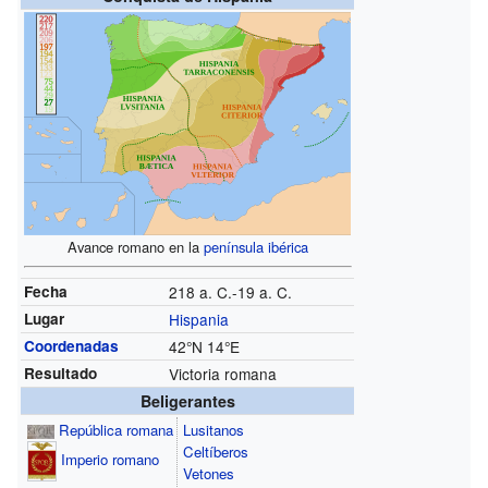
Avance romano en la
península ibérica
Fecha
218 a. C.-19 a. C.
Lugar
Hispania
Coordenadas
42°N
14°E
Resultado
Victoria romana
Beligerantes
República romana
Lusitanos
Celtíberos
Imperio romano
Vetones