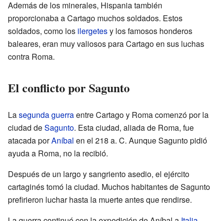
Además de los minerales, Hispania también
proporcionaba a Cartago muchos soldados. Estos
soldados, como los
ilergetes
y los famosos honderos
baleares, eran muy valiosos para Cartago en sus luchas
contra Roma.
El conflicto por Sagunto
La
segunda guerra
entre Cartago y Roma comenzó por la
ciudad de
Sagunto
. Esta ciudad, aliada de Roma, fue
atacada por
Aníbal
en el 218 a. C. Aunque Sagunto pidió
ayuda a Roma, no la recibió.
Después de un largo y sangriento asedio, el ejército
cartaginés tomó la ciudad. Muchos habitantes de Sagunto
prefirieron luchar hasta la muerte antes que rendirse.
La guerra continuó con la expedición de Aníbal a
Italia
.