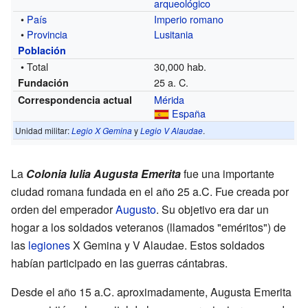
arqueológico
•
País
Imperio romano
•
Provincia
Lusitania
Población
• Total
30,000 hab.
25 a. C.
Fundación
Mérida
Correspondencia actual
España
Unidad militar:
Legio X Gemina
y
Legio V Alaudae
.
La
Colonia Iulia Augusta Emerita
fue una importante
ciudad romana fundada en el año 25 a.C. Fue creada por
orden del emperador
Augusto
. Su objetivo era dar un
hogar a los soldados veteranos (llamados "eméritos") de
las
legiones
X Gemina y V Alaudae. Estos soldados
habían participado en las guerras cántabras.
Desde el año 15 a.C. aproximadamente, Augusta Emerita