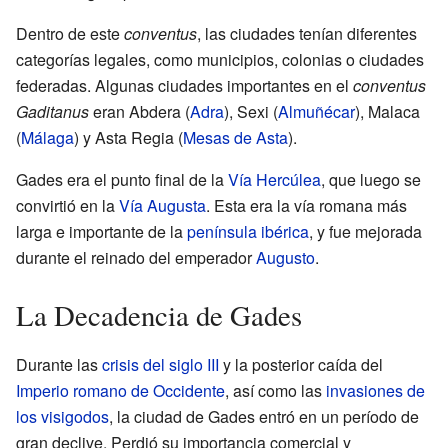
Dentro de este
conventus
, las ciudades tenían diferentes
categorías legales, como municipios, colonias o ciudades
federadas. Algunas ciudades importantes en el
conventus
Gaditanus
eran Abdera (
Adra
), Sexi (
Almuñécar
), Malaca
(
Málaga
) y Asta Regia (
Mesas de Asta
).
Gades era el punto final de la
Vía Hercúlea
, que luego se
convirtió en la
Vía Augusta
. Esta era la vía romana más
larga e importante de la
península ibérica
, y fue mejorada
durante el reinado del emperador
Augusto
.
La Decadencia de Gades
Durante las
crisis del siglo III
y la posterior caída del
Imperio romano de Occidente
, así como las
invasiones de
los visigodos
, la ciudad de Gades entró en un período de
gran declive. Perdió su importancia comercial y