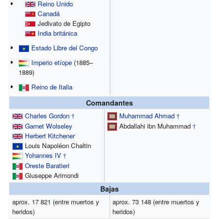
Reino Unido
Canadá
Jedivato de Egipto
India británica
Estado Libre del Congo
Imperio etíope
(1885–
1889)
Reino de Italia
Comandantes
Charles Gordon
Muhammad Ahmad
†
†
Garnet Wolseley
Abdallahi ibn Muhammad
†
Herbert Kitchener
Louis Napoléon Chaltin
Yohannes IV
†
Oreste Baratieri
Giuseppe Arimondi
Bajas
aprox. 17 821 (entre muertos y
aprox. 73 148 (entre muertos y
heridos)
heridos)