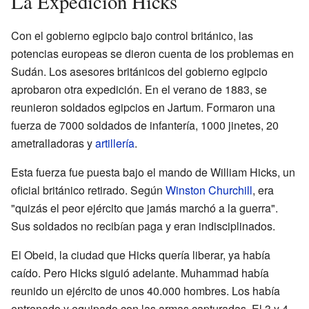
La Expedición Hicks
Con el gobierno egipcio bajo control británico, las
potencias europeas se dieron cuenta de los problemas en
Sudán. Los asesores británicos del gobierno egipcio
aprobaron otra expedición. En el verano de 1883, se
reunieron soldados egipcios en Jartum. Formaron una
fuerza de 7000 soldados de infantería, 1000 jinetes, 20
ametralladoras y
artillería
.
Esta fuerza fue puesta bajo el mando de William Hicks, un
oficial británico retirado. Según
Winston Churchill
, era
"quizás el peor ejército que jamás marchó a la guerra".
Sus soldados no recibían paga y eran indisciplinados.
El Obeid, la ciudad que Hicks quería liberar, ya había
caído. Pero Hicks siguió adelante. Muhammad había
reunido un ejército de unos 40.000 hombres. Los había
entrenado y equipado con las armas capturadas. El 3 y 4