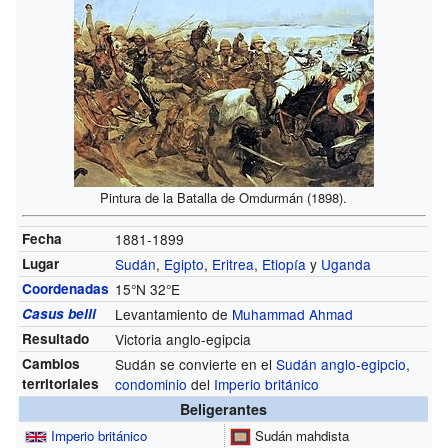
Pintura de la Batalla de Omdurmán (1898).
Fecha
1881-1899
Lugar
Sudán
,
Egipto
,
Eritrea
,
Etiopía
y
Uganda
Coordenadas
15°N
32°E
Casus belli
Levantamiento de
Muhammad Ahmad
Resultado
Victoria anglo-egipcia
Cambios
Sudán se convierte en el
Sudán anglo-egipcio
,
territoriales
condominio
del
Imperio británico
Beligerantes
Imperio británico
Sudán mahdista