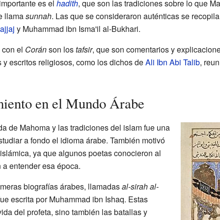
 importante es el
hadith
, que son las tradiciones sobre lo que M
e llama
sunnah
. Las que se consideraron auténticas se recopil
ajjaj
y Muhammad ibn Isma'il al-Bukhari.
s con el
Corán
son los
tafsir
, que son comentarios y explicacione
 escritos religiosos, como los dichos de
Ali Ibn Abi Talib
, reu
miento en el Mundo Árabe
da de Mahoma y las tradiciones del islam fue una
studiar a fondo el idioma árabe. También motivó
eislámica, ya que algunos poetas conocieron al
n a entender esa época.
imeras biografías árabes, llamadas
al-sirah al-
fue escrita por Muhammad ibn Ishaq. Estas
ida del profeta, sino también las batallas y