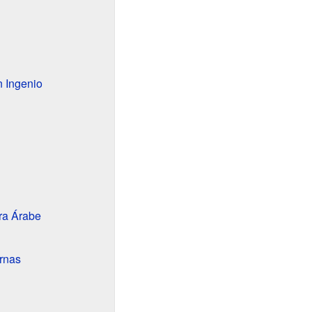
 Ingenio
ura Árabe
rnas