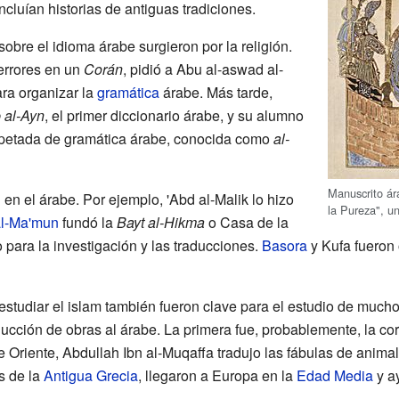
ncluían historias de antiguas tradiciones.
obre el idioma árabe surgieron por la religión.
 errores en un
Corán
, pidió a Abu al-aswad al-
ara organizar la
gramática
árabe. Más tarde,
 al-Ayn
, el primer diccionario árabe, y su alumno
spetada de gramática árabe, conocida como
al-
Manuscrito ár
 en el árabe. Por ejemplo, 'Abd al-Malik lo hizo
la Pureza", u
l-Ma'mun
fundó la
Bayt al-Hikma
o Casa de la
o para la investigación y las traducciones.
Basora
y Kufa fueron 
estudiar el islam también fueron clave para el estudio de mucho
aducción de obras al árabe. La primera fue, probablemente, la 
e Oriente, Abdullah Ibn al-Muqaffa tradujo las fábulas de anima
s de la
Antigua Grecia
, llegaron a Europa en la
Edad Media
y ay