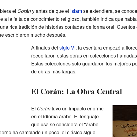
biera el
Corán
y antes de que el
islam
se extendiera, se cono
e a la falta de conocimiento religioso, también indica que había 
una rica tradición de historias contadas de forma oral. Cuento
se escribieron mucho después.
A finales del
siglo VI
, la escritura empezó a flore
recopilaron estas obras en colecciones llamada
Estas colecciones solo guardaron los mejores 
de obras más largas.
El Corán: La Obra Central
El
Corán
tuvo un impacto enorme
en el idioma árabe. El lenguaje
que usa se considera el "árabe
derno ha cambiado un poco, el clásico sigue