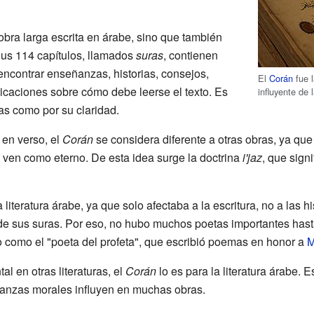
obra larga escrita en árabe, sino que también
Sus 114 capítulos, llamados
suras
, contienen
encontrar enseñanzas, historias, consejos,
El
Corán
fue l
icaciones sobre cómo debe leerse el texto. Es
influyente de l
as como por su claridad.
 en verso, el
Corán
se considera diferente a otras obras, ya que
ven como eterno. De esta idea surge la doctrina
i'jaz
, que sign
 literatura árabe, ya que solo afectaba a la escritura, no a las hi
de sus suras. Por eso, no hubo muchos poetas importantes hast
 como el "poeta del profeta", que escribió poemas en honor a
M
l en otras literaturas, el
Corán
lo es para la literatura árabe. 
eñanzas morales influyen en muchas obras.