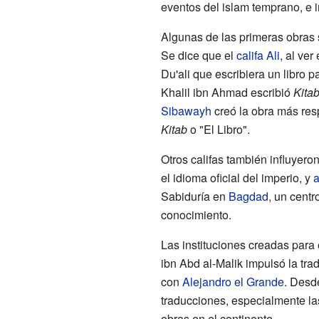
eventos del islam temprano, e i
Algunas de las primeras obras s
Se dice que el
califa
Ali
, al ver
Du'ali que escribiera un libro p
Khalil ibn Ahmad escribió
Kitab
Sibawayh
creó la obra más re
Kitab
o "El Libro".
Otros califas también influyeron
el idioma oficial del imperio, y
a
Sabiduría en
Bagdad
, un centr
conocimiento.
Las instituciones creadas para 
ibn Abd al-Malik impulsó la tr
con
Alejandro el Grande
. Desd
traducciones, especialmente la
obras en el continente.