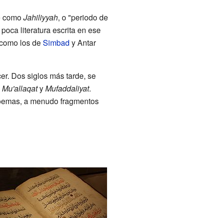
ce como
Jahiliyyah
, o "periodo de
poca literatura escrita en ese
s como los de
Simbad
y Antar
cer. Dos siglos más tarde, se
s
Mu'allaqat
y
Mufaddaliyat
.
poemas, a menudo fragmentos