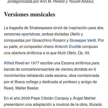
protagonizada por Ann M. Perelló y Youcef Allaoui.
Versiones musicales
La tragedia de Shakespeare sirvió de inspiración para dos
versiones
operísticas
, ambas tituladas
Otello
y
compuestas por Gioacchino Rossini y
Giuseppe Verdi
. Por
su parte, el compositor checo
Antonín Dvořák
compuso
una obertura sinfónica a la que tituló
Otelo
, Op. 93.
Alfred Reed
en 1977 escribe una Escena sinfónica para
banda de concierto/ensamble de vientos dividida en 5
movimientos retratando cada escena, obra comisionada
por el Ithaca college y dedicada al profesor y amigo de
Reed, Walter Beeler.
En el año 2009 Pepe Cibrián Campoy y Ángel Mahler
presentaron una adaptación a musical de la obra, titulada