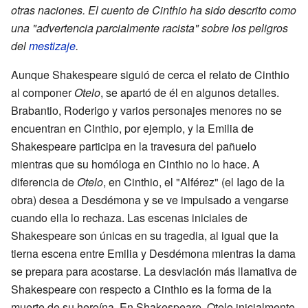
otras naciones. El cuento de Cinthio ha sido descrito como
una "advertencia parcialmente racista" sobre los peligros
del
mestizaje
.
Aunque Shakespeare siguió de cerca el relato de Cinthio
al componer
Otelo
, se apartó de él en algunos detalles.
Brabantio, Roderigo y varios personajes menores no se
encuentran en Cinthio, por ejemplo, y la Emilia de
Shakespeare participa en la travesura del pañuelo
mientras que su homóloga en Cinthio no lo hace. A
diferencia de
Otelo
, en Cinthio, el "Alférez" (el Iago de la
obra) desea a Desdémona y se ve impulsado a vengarse
cuando ella lo rechaza. Las escenas iniciales de
Shakespeare son únicas en su tragedia, al igual que la
tierna escena entre Emilia y Desdémona mientras la dama
se prepara para acostarse. La desviación más llamativa de
Shakespeare con respecto a Cinthio es la forma de la
muerte de su heroína. En Shakespeare, Otelo inicialmente