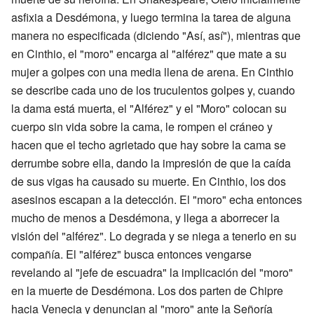
asfixia a Desdémona, y luego termina la tarea de alguna
manera no especificada (diciendo "Así, así"), mientras que
en Cinthio, el "moro" encarga al "alférez" que mate a su
mujer a golpes con una media llena de arena. En Cinthio
se describe cada uno de los truculentos golpes y, cuando
la dama está muerta, el "Alférez" y el "Moro" colocan su
cuerpo sin vida sobre la cama, le rompen el cráneo y
hacen que el techo agrietado que hay sobre la cama se
derrumbe sobre ella, dando la impresión de que la caída
de sus vigas ha causado su muerte. En Cinthio, los dos
asesinos escapan a la detección. El "moro" echa entonces
mucho de menos a Desdémona, y llega a aborrecer la
visión del "alférez". Lo degrada y se niega a tenerlo en su
compañía. El "alférez" busca entonces vengarse
revelando al "jefe de escuadra" la implicación del "moro"
en la muerte de Desdémona. Los dos parten de Chipre
hacia Venecia y denuncian al "moro" ante la Señoría