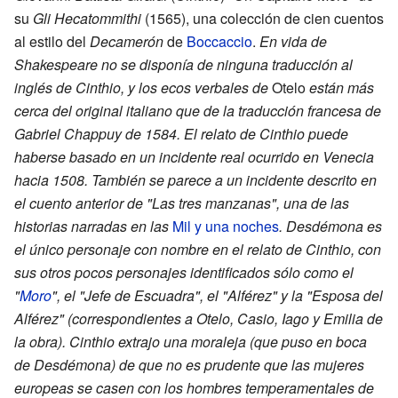
su
Gli Hecatommithi
(1565), una colección de cien cuentos
al estilo del
Decamerón
de
Boccaccio
.
En vida de
Shakespeare no se disponía de ninguna traducción al
inglés de Cinthio, y los ecos verbales de
Otelo
están más
cerca del original italiano que de la traducción francesa de
Gabriel Chappuy de 1584. El relato de Cinthio puede
haberse basado en un incidente real ocurrido en Venecia
hacia 1508. También se parece a un incidente descrito en
el cuento anterior de "Las tres manzanas", una de las
historias narradas en las
Mil y una noches
. Desdémona es
el único personaje con nombre en el relato de Cinthio, con
sus otros pocos personajes identificados sólo como el
"
Moro
", el "Jefe de Escuadra", el "Alférez" y la "Esposa del
Alférez" (correspondientes a Otelo, Casio, Iago y Emilia de
la obra). Cinthio extrajo una moraleja (que puso en boca
de Desdémona) de que no es prudente que las mujeres
europeas se casen con los hombres temperamentales de