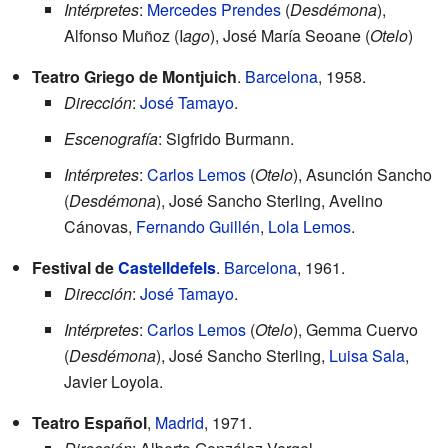
Intérpretes
:
Mercedes Prendes
(
Desdémona
),
Alfonso Muñoz (I
ago
), José María Seoane (
Otelo
)
Teatro Griego de Montjuich
.
Barcelona
, 1958.
Dirección
:
José Tamayo
.
Escenografía
: Sigfrido Burmann.
Intérpretes
:
Carlos Lemos
(
Otelo
), Asunción Sancho
(
Desdémona
), José Sancho Sterling, Avelino
Cánovas,
Fernando Guillén
,
Lola Lemos
.
Festival de
Castelldefels
.
Barcelona
, 1961.
Dirección
:
José Tamayo
.
Intérpretes
:
Carlos Lemos
(
Otelo
), Gemma Cuervo
(
Desdémona
), José Sancho Sterling,
Luisa Sala
,
Javier Loyola.
Teatro Español
,
Madrid
, 1971.