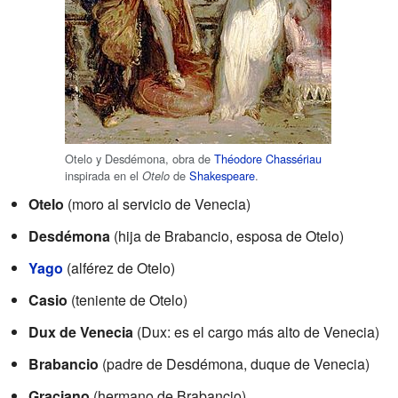
Otelo y Desdémona, obra de
Théodore Chassériau
inspirada en el
de
Shakespeare
.
Otelo
Otelo
(moro al servicio de Venecia)
Desdémona
(hija de Brabancio, esposa de Otelo)
Yago
(alférez de Otelo)
Casio
(teniente de Otelo)
Dux de Venecia
(Dux: es el cargo más alto de Venecia)
Brabancio
(padre de Desdémona, duque de Venecia)
Graciano
(hermano de Brabancio)