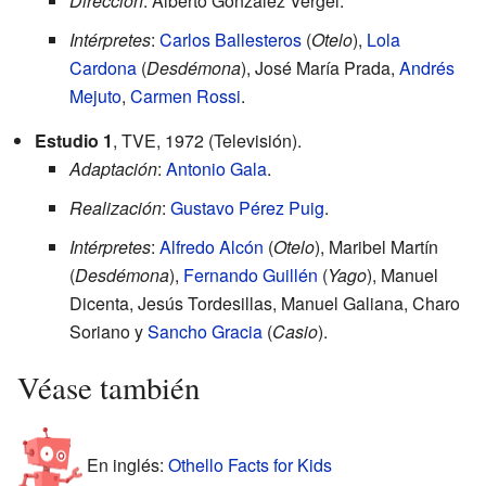
Dirección
: Alberto González Vergel.
Intérpretes
:
Carlos Ballesteros
(
Otelo
),
Lola
Cardona
(
Desdémona
), José María Prada,
Andrés
Mejuto
,
Carmen Rossi
.
Estudio 1
, TVE, 1972 (Televisión).
Adaptación
:
Antonio Gala
.
Realización
:
Gustavo Pérez Puig
.
Intérpretes
:
Alfredo Alcón
(
Otelo
), Maribel Martín
(
Desdémona
),
Fernando Guillén
(
Yago
), Manuel
Dicenta, Jesús Tordesillas, Manuel Galiana, Charo
Soriano y
Sancho Gracia
(
Casio
).
Véase también
En inglés:
Othello Facts for Kids