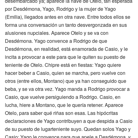
desembarcado ya; aparece la nave de Otelo, tan esperada
por Desdémona, Yago, Rodrigo y la mujer de Yago
(Emilia), llegados antes en otra nave. Entre todos ellos se
forma una conversación un tanto desvergonzada en sus
alusiones nupciales. Aparece Otelo y se va con
Desdémona. Yago convence a Rodrigo de que
Desdémona, en realidad, está enamorada de Casio, y le
incita a provocar a este para que le quiten su puesto de
teniente de Otelo. Chipre está en fiestas: Yago quiere
hacer beber a Casio, quien se marcha, pero vuelve con
otros (entre ellos, Montano) que ya han conseguido que
beba, y se va otra vez. Yago manda a Rodrigo provocar a
Casio, que vuelve persiguiendo a Rodrigo. Casio, en
lucha, hiere a Montano, que le quería retener. Aparece
Otelo, para saber qué riñas son esas. Las hipócritas
declaraciones de Yago contribuyen a que despida a Casio
de su puesto de lugarteniente suyo. Quedan solos Yago y
Casio; Yago le convence para que apele a Desdémona, y