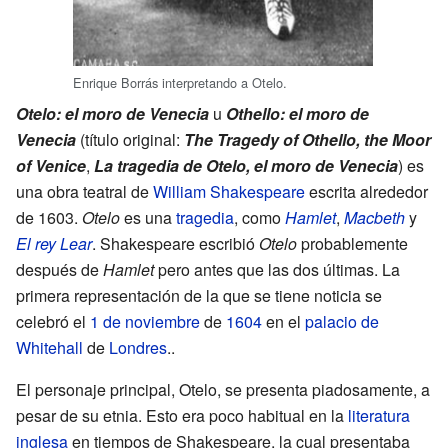
Enrique Borrás interpretando a Otelo.
Otelo: el moro de Venecia
u
Othello: el moro de
Venecia
(título original:
The Tragedy of Othello, the Moor
of Venice
,
La tragedia de Otelo, el moro de Venecia
) es
una obra teatral de
William Shakespeare
escrita alrededor
de 1603.
Otelo
es una
tragedia
, como
Hamlet
,
Macbeth
y
El rey Lear
. Shakespeare escribió
Otelo
probablemente
después de
Hamlet
pero antes que las dos últimas. La
primera representación de la que se tiene noticia se
celebró el
1 de noviembre
de
1604
en el
palacio de
Whitehall
de
Londres
..
El personaje principal, Otelo, se presenta piadosamente, a
pesar de su etnia. Esto era poco habitual en la
literatura
inglesa
en tiempos de Shakespeare, la cual presentaba