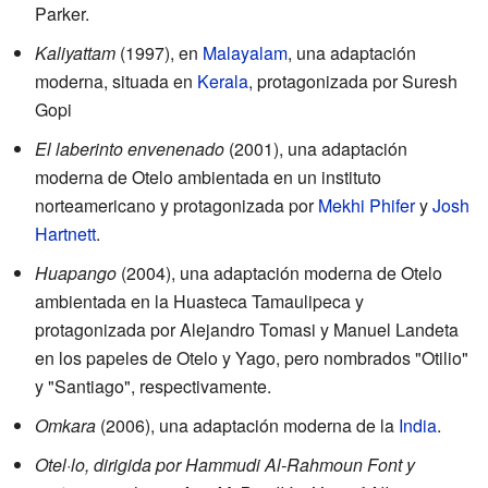
Parker.
Kaliyattam
(1997), en
Malayalam
, una adaptación
moderna, situada en
Kerala
, protagonizada por Suresh
Gopi
El laberinto envenenado
(2001), una adaptación
moderna de Otelo ambientada en un instituto
norteamericano y protagonizada por
Mekhi Phifer
y
Josh
Hartnett
.
Huapango
(2004), una adaptación moderna de Otelo
ambientada en la Huasteca Tamaulipeca y
protagonizada por Alejandro Tomasi y Manuel Landeta
en los papeles de Otelo y Yago, pero nombrados "Otilio"
y "Santiago", respectivamente.
Omkara
(2006), una adaptación moderna de la
India
.
Otel·lo, dirigida por Hammudi Al-Rahmoun Font y