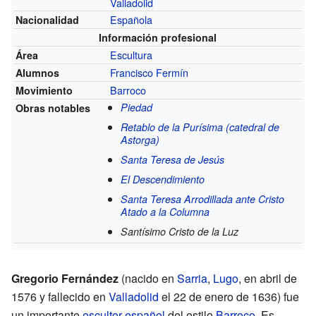
Valladolid
Española
Nacionalidad
Información profesional
Escultura
Área
Francisco Fermín
Alumnos
Barroco
Movimiento
Piedad
Obras notables
Retablo de la Purísima (catedral de
Astorga)
Santa Teresa de Jesús
El Descendimiento
Santa Teresa Arrodillada ante Cristo
Atado a la Columna
Santísimo Cristo de la Luz
Gregorio Fernández
(nacido en
Sarria
,
Lugo
, en abril de
1576 y fallecido en
Valladolid
el 22 de enero de 1636) fue
un importante
escultor
español
del estilo
Barroco
. Es