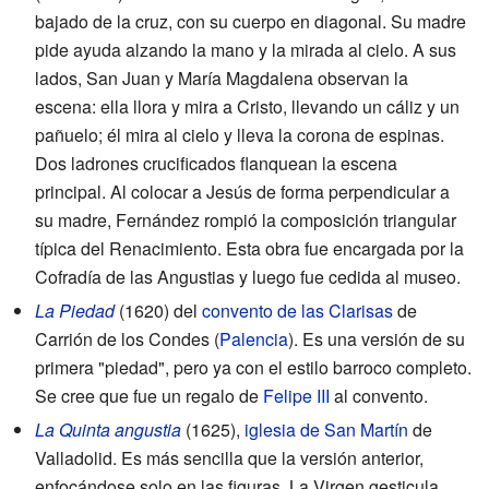
bajado de la cruz, con su cuerpo en diagonal. Su madre
pide ayuda alzando la mano y la mirada al cielo. A sus
lados, San Juan y María Magdalena observan la
escena: ella llora y mira a Cristo, llevando un cáliz y un
pañuelo; él mira al cielo y lleva la corona de espinas.
Dos ladrones crucificados flanquean la escena
principal. Al colocar a Jesús de forma perpendicular a
su madre, Fernández rompió la composición triangular
típica del Renacimiento. Esta obra fue encargada por la
Cofradía de las Angustias y luego fue cedida al museo.
La Piedad
(1620) del
convento de las Clarisas
de
Carrión de los Condes (
Palencia
). Es una versión de su
primera "piedad", pero ya con el estilo barroco completo.
Se cree que fue un regalo de
Felipe III
al convento.
La Quinta angustia
(1625),
iglesia de San Martín
de
Valladolid. Es más sencilla que la versión anterior,
enfocándose solo en las figuras. La Virgen gesticula