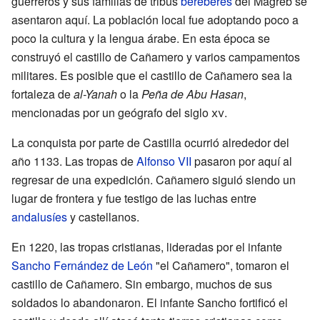
guerreros y sus familias de tribus
bereberes
del Magreb se
asentaron aquí. La población local fue adoptando poco a
poco la cultura y la lengua árabe. En esta época se
construyó el castillo de Cañamero y varios campamentos
militares. Es posible que el castillo de Cañamero sea la
fortaleza de
al-Yanah
o la
Peña de Abu Hasan
,
mencionadas por un geógrafo del siglo
xv
.
La conquista por parte de Castilla ocurrió alrededor del
año 1133. Las tropas de
Alfonso VII
pasaron por aquí al
regresar de una expedición. Cañamero siguió siendo un
lugar de frontera y fue testigo de las luchas entre
andalusíes
y castellanos.
En 1220, las tropas cristianas, lideradas por el infante
Sancho Fernández de León
"el Cañamero", tomaron el
castillo de Cañamero. Sin embargo, muchos de sus
soldados lo abandonaron. El infante Sancho fortificó el