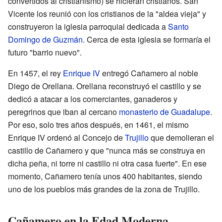
convertidos al cristianismo) se hicieran cristianos. San
Vicente los reunió con los cristianos de la "aldea vieja" y
construyeron la iglesia parroquial dedicada a
Santo
Domingo de Guzmán
. Cerca de esta iglesia se formaría el
futuro "barrio nuevo".
En 1457, el rey
Enrique IV
entregó Cañamero al noble
Diego de Orellana. Orellana reconstruyó el castillo y se
dedicó a atacar a los comerciantes, ganaderos y
peregrinos que iban al cercano
monasterio de Guadalupe
.
Por eso, solo tres años después, en 1461, el mismo
Enrique IV ordenó al Concejo de
Trujillo
que demolieran el
castillo de Cañamero y que "nunca más se construya en
dicha peña, ni torre ni castillo ni otra casa fuerte". En ese
momento, Cañamero tenía unos 400 habitantes, siendo
uno de los pueblos más grandes de la zona de Trujillo.
Cañamero en la Edad Moderna