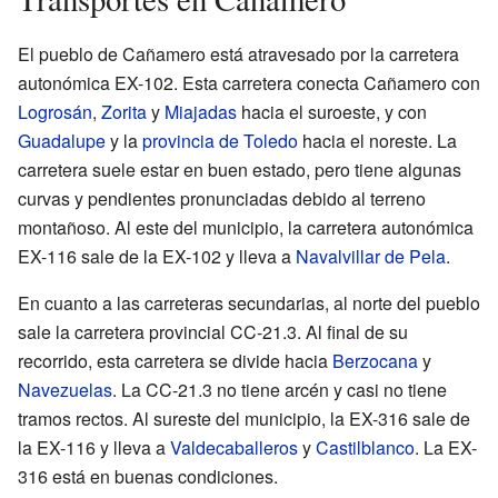
El pueblo de Cañamero está atravesado por la carretera
autonómica EX-102. Esta carretera conecta Cañamero con
Logrosán
,
Zorita
y
Miajadas
hacia el suroeste, y con
Guadalupe
y la
provincia de Toledo
hacia el noreste. La
carretera suele estar en buen estado, pero tiene algunas
curvas y pendientes pronunciadas debido al terreno
montañoso. Al este del municipio, la carretera autonómica
EX-116 sale de la EX-102 y lleva a
Navalvillar de Pela
.
En cuanto a las carreteras secundarias, al norte del pueblo
sale la carretera provincial CC-21.3. Al final de su
recorrido, esta carretera se divide hacia
Berzocana
y
Navezuelas
. La CC-21.3 no tiene arcén y casi no tiene
tramos rectos. Al sureste del municipio, la EX-316 sale de
la EX-116 y lleva a
Valdecaballeros
y
Castilblanco
. La EX-
316 está en buenas condiciones.