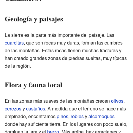
Geología y paisajes
La sierra es la parte más importante del paisaje. Las
cuarcitas
, que son rocas muy duras, forman las cumbres
de las montañas. Estas rocas tienen muchas fracturas y
han creado grandes zonas de piedras sueltas, muy típicas
de la región.
Flora y fauna local
En las zonas más suaves de las montañas crecen
olivos
,
cerezos
y
castaños
. A medida que el terreno se hace más
empinado, encontramos
pinos
,
robles
y
alcornoques
donde hay suficiente tierra. En los lugares con poco suelo,
dominan la jara y el
brezo
. Más arriba, hay arraclanes y