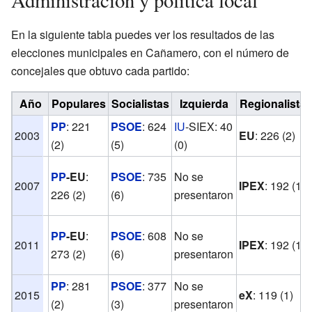
Administración y política local
En la siguiente tabla puedes ver los resultados de las
elecciones municipales en Cañamero, con el número de
concejales que obtuvo cada partido:
Año
Populares
Socialistas
Izquierda
Regionalistas
PP
: 221
PSOE
: 624
IU
-SIEX: 40
2003
EU
: 226 (2)
(2)
(5)
(0)
PP
-EU
:
PSOE
: 735
No se
2007
IPEX
: 192 (1)
226 (2)
(6)
presentaron
PP
-EU
:
PSOE
: 608
No se
2011
IPEX
: 192 (1)
273 (2)
(6)
presentaron
PP
: 281
PSOE
: 377
No se
2015
eX
: 119 (1)
(2)
(3)
presentaron