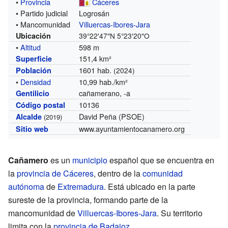
•
Provincia
Cáceres
• Partido judicial
Logrosán
• Mancomunidad
Villuercas-Ibores-Jara
Ubicación
39°22′47″N
5°23′20″O
•
Altitud
598 m
151,4 km²
Superficie
1601 hab.
Población
(2024)
•
Densidad
10,99 hab./km²
cañamerano, -a
Gentilicio
10136
Código postal
David Peña (PSOE)
Alcalde
(2019)
www.ayuntamientocanamero.org
Sitio web
Cañamero
es un
municipio
español que se encuentra en
la
provincia de Cáceres
, dentro de la
comunidad
autónoma
de
Extremadura
. Está ubicado en la parte
sureste de la provincia, formando parte de la
mancomunidad de
Villuercas-Ibores-Jara
. Su territorio
limita con la
provincia de Badajoz
.