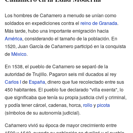
Los hombres de Cañamero a menudo se unían como
soldados en expediciones contra el
reino de Granada
.
Más tarde, hubo una importante emigración hacia
América
, considerando el tamaño de la población. En
1520, Juan García de Cañamero participó en la conquista
de
México
.
En 1538, el pueblo de Cañamero se separó de la
autoridad de Trujillo. Pagaron seis mil ducados al rey
Carlos I
de
España
, dinero que fue recolectado entre sus
450 habitantes. El pueblo fue declarado "villa exenta", lo
que significaba que tenía su propia justicia civil y criminal,
y podía tener cárcel, cadenas, horca,
rollo
y
picota
(símbolos de su autonomía judicial).
Cañamero vivió su época de mayor crecimiento entre
1590 y 1640, cuando su población se duplicó y el pueblo