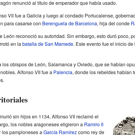
Aragón renunció al título de emperador que había usado.
so VII fue a Galicia y luego al condado Portucalense, gobernado
ón para casarse con
Berenguela de Barcelona
, hija del conde
R
 León reconoció su autoridad. Sin embargo, esto duró poco, por
errotó en la
batalla de San Mamede
. Este evento fue el inicio d
 a los obispos de León, Salamanca y Oviedo, que se habían opu
nobles. Alfonso VII fue a
Palencia
, donde los rebeldes habían t
s.
itoriales
murió sin hijos en 1134, Alfonso VII reclamó el
argo, los nobles aragoneses eligieron a
Ramiro II
y los pamploneses a
García Ramírez
como rey de