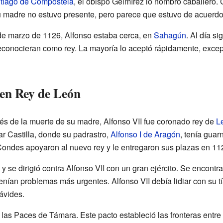
tiago de Compostela
, el obispo Gelmírez lo nombró caballero.
u madre no estuvo presente, pero parece que estuvo de acuerdo
de marzo de 1126, Alfonso estaba cerca, en
Sahagún
. Al día si
 reconocieran como rey. La mayoría lo aceptó rápidamente, except
 en Rey de León
s de la muerte de su madre, Alfonso VII fue coronado rey de
L
r Castilla, donde su padrastro,
Alfonso I de Aragón
, tenía guar
Condes apoyaron al nuevo rey y le entregaron sus plazas en 11
 y se dirigió contra Alfonso VII con un gran ejército. Se encontr
nían problemas más urgentes. Alfonso VII debía lidiar con su tí
ávides.
las Paces de Támara. Este pacto estableció las fronteras entre