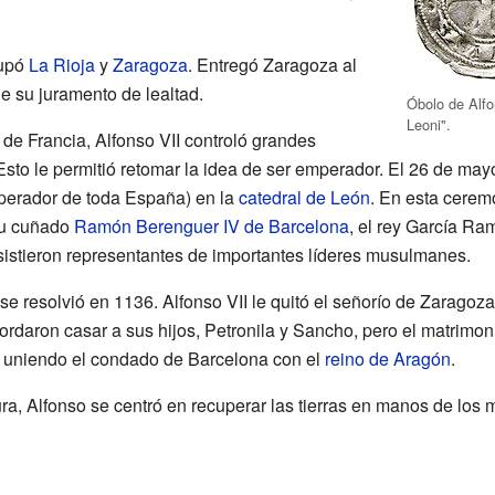
cupó
La Rioja
y
Zaragoza
. Entregó Zaragoza al
 su juramento de lealtad.
Óbolo de Alfo
Leoni".
de Francia, Alfonso VII controló grandes
 Esto le permitió retomar la idea de ser emperador. El 26 de ma
erador de toda España) en la
catedral de León
. En esta cerem
su cuñado
Ramón Berenguer IV de Barcelona
, el rey García Ra
istieron representantes de importantes líderes musulmanes.
se resolvió en 1136. Alfonso VII le quitó el señorío de Zaragoza
cordaron casar a sus hijos, Petronila y Sancho, pero el matrimoni
 uniendo el condado de Barcelona con el
reino de Aragón
.
ra, Alfonso se centró en recuperar las tierras en manos de los