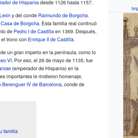
ador de Hispania
desde 1126 hasta 1157.
Imp
 León
y del conde
Raimundo de Borgoña
.
a
Casa de Borgoña
. Esta familia real continuó
nto de
Pedro I de Castilla
en 1369. Después,
el trono con
Enrique II de Castilla
.
a de un gran imperio en la península, como lo
nso VI
. Por eso, el 26 de mayo de 1135, fue
aniae
(emperador de Hispania) en la
es importantes le rindieron homenaje,
Berenguer IV de Barcelona
, conde de
 familia