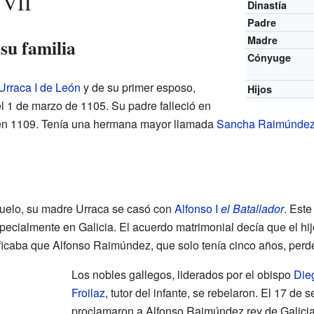
 VII
Dinastía
Padre
Madre
su familia
Cónyuge
Urraca I de León
y de su primer esposo,
Hijos
el 1 de marzo de 1105. Su padre falleció en
 en 1109. Tenía una hermana mayor llamada
Sancha Raimúnde
uelo, su madre Urraca se casó con
Alfonso I
el Batallador
. Este
ecialmente en Galicia. El acuerdo matrimonial decía que el hij
ificaba que Alfonso Raimúndez, que solo tenía cinco años, perd
Los nobles gallegos, liderados por el obispo
Die
Froilaz
, tutor del infante, se rebelaron. El 17 de
proclamaron a Alfonso Raimúndez rey de Galicia,