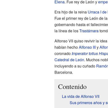
Elena
. Fue rey de León y
emper
Era hijo de la reina
Urraca I de
Fue el primer rey de León de l
gobernando hasta el fallecimie
la línea de los
Trastámara
tomó 
Alfonso VII quiso revivir la ide
habían hecho
Alfonso III
y
Alfo
coronado
Imperator totius Hisp
Catedral de León
. Muchos nobl
incluyendo a su cuñado
Ramón 
Barcelona.
Contenido
La vida de Alfonso VII
Sus primeros años y su