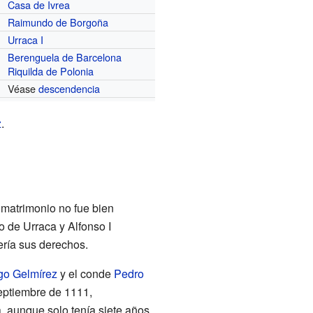
Casa de Ivrea
Raimundo de Borgoña
Urraca I
Berenguela de Barcelona
Riquilda de Polonia
Véase
descendencia
z
.
 matrimonio no fue bien
o de Urraca y Alfonso I
ería sus derechos.
go Gelmírez
y el conde
Pedro
 septiembre de 1111,
 aunque solo tenía siete años.