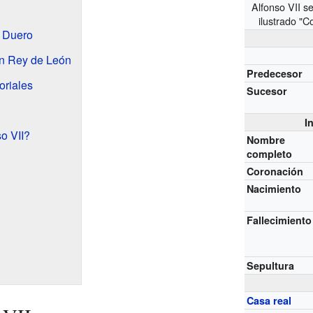
Alfonso VII s
ilustrado "
l Duero
en Rey de León
Predecesor
oriales
Sucesor
I
o VII?
Nombre
completo
Coronación
Nacimiento
Fallecimiento
Sepultura
Casa real