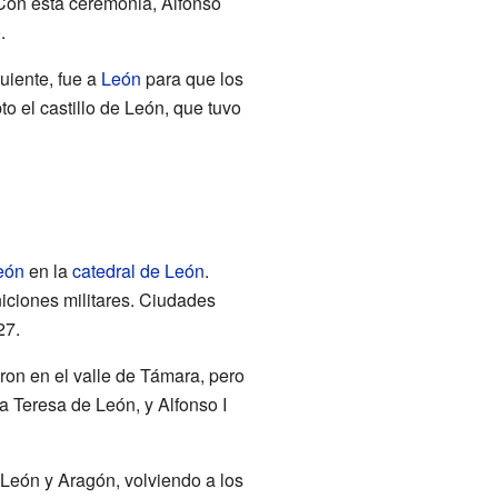
 Con esta ceremonia, Alfonso
.
guiente, fue a
León
para que los
o el castillo de León, que tuvo
eón
en la
catedral de León
.
niciones militares. Ciudades
27.
aron en el valle de Támara, pero
a Teresa de León, y Alfonso I
 León y Aragón, volviendo a los