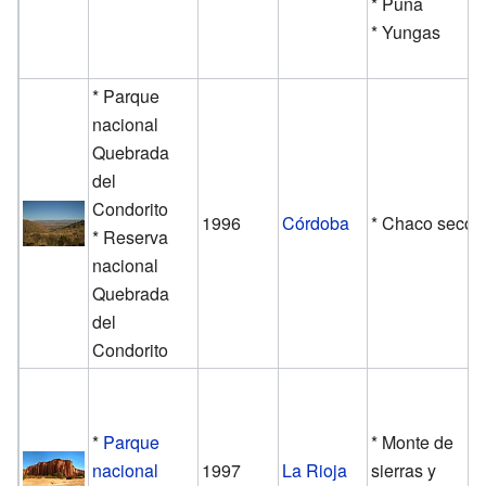
* Puna
* Yungas
* Parque
nacional
Quebrada
del
Condorito
1996
Córdoba
* Chaco seco
* Reserva
nacional
Quebrada
del
Condorito
*
Parque
* Monte de
nacional
1997
La Rioja
sierras y