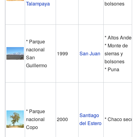
Talampaya
bolsones
* Altos Andes
* Parque
* Monte de
nacional
1999
San Juan
sierras y
San
bolsones
Guillermo
* Puna
* Parque
Santiago
nacional
2000
* Chaco seco
del Estero
Copo