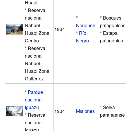
Huapi
* Reserva
nacional
*
* Bosques
Nahuel
Neuquén
patagónicos
1934
Huapi Zona
*
Río
* Estepa
Centro
Negro
patagónica
* Reserva
nacional
Nahuel
Huapi Zona
Gutiérrez
*
Parque
nacional
Iguazú
* Selva
1934
Misiones
* Reserva
paranaense
nacional
Iguazú