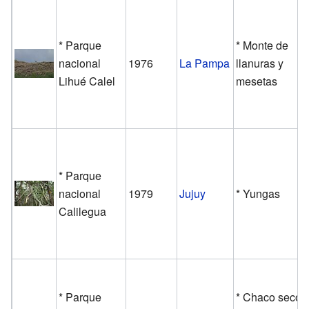
* Parque
* Monte de
nacional
1976
La Pampa
llanuras y
Lihué Calel
mesetas
* Parque
nacional
1979
Jujuy
* Yungas
Calilegua
* Parque
* Chaco seco