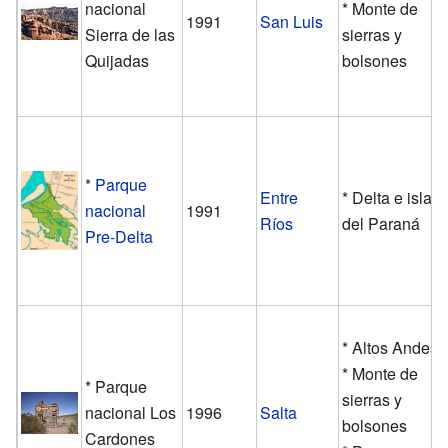
nacional
* Monte de
1991
San Luis
Sierra de las
sierras y
Quijadas
bolsones
*
Parque
Entre
* Delta e islas
nacional
1991
Ríos
del Paraná
Pre-Delta
* Altos Andes
* Monte de
* Parque
sierras y
nacional Los
1996
Salta
bolsones
Cardones