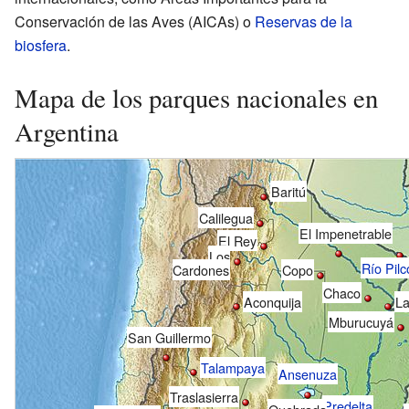
Conservación de las Aves (AICAs) o
Reservas de la
biosfera
.
Mapa de los parques nacionales en
Argentina
Baritú
Calilegua
El Impenetrable
El Rey
Los
Río Pil
Copo
Cardones
Chaco
Aconquija
La
Mburucuyá
San Guillermo
Talampaya
Ansenuza
Traslasierra
Predelta