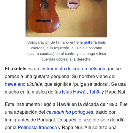
Comparación de tamaño entre la
guitarra
(seis
cuerdas) a la izquierda, el ukelele soprano
(cuatro cuerdas) en el centro y charango (cinco
cuerdas dobles) a la derecha.
El
ukelele
es un
instrumento de cuerda pulsada
que se
parece a una guitarra pequeña. Su nombre viene del
hawaiano
ukulele
, que significa "pulga saltadora". Se usa
mucho en la música de las
islas Hawái
,
Tahití
y Rapa Nui.
Este instrumento llegó a Hawái en la década de 1880. Fue
una adaptación del
cavaquinho
portugués
, traído por
inmigrantes de Portugal. Después, el ukelele se extendió
por la
Polinesia francesa
y Rapa Nui. Allí se hizo una