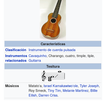
Características
Instrumento de cuerda pulsada
Clasificación
Cavaquinho
, Charango, cuatro, timple, tiple,
Instrumentos
Guitarra
relacionados
Tesitura
Matato'a,
Israel Kamakawiwoʻole
,
Tyler Joseph
,
Músicos
Roy Smeck,
Tiny Tim
,
Melanie Martinez
,
Billie
Eilish
,
Darren Criss
.