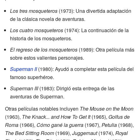
Los tres mosqueteros
(1973): Una divertida adaptación
de la clásica novela de aventuras.
Los cuatro mosqueteros
(1974): La continuación de la
historia de los mosqueteros.
El regreso de los mosqueteros
(1989): Otra película más
sobre estos valientes personajes.
Superman II
(1980): Ayudó a completar esta película del
famoso superhéroe.
Superman III
(1983): Dirigió esta entrega de las
aventuras de Superman.
Otras películas notables incluyen
The Mouse on the Moon
(1963),
The Knack... and How To Get It
(1965),
Golfus de
Roma
(1966),
Cómo gané la guerra
(1967),
Petulia
(1968),
The Bed Sitting Room
(1969),
Juggernaut
(1974),
Royal