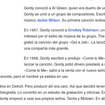
Gordy conoció a Al Green, quien era dueño de un
Gordy se unió a un grupo de compositores. Escri
músico
Jackie Wilson
. Su primera canción exito
En 1957, Gordy conoció a
Smokey Robinson
, u
interesó por el estilo de música de su grupo, Th
grabó la canción del grupo «Got a Job». La lanz
una compañía más grande.
En 1958, Gordy escribió y produjo «Come to Me
lanzar la canción, Gordy pidió dinero prestado a 
«Come to Me» salió a la venta con el nuevo sello
ecords, pero el nombre ya estaba en uso.
ios en Detroit. Pero producir allí era caro. Así que decidió ten
otografía. Lo convirtió en un estudio de grabación y oficinas. 
Gordy empezó a usar sus propios sellos, Tamla y Motown. En ab