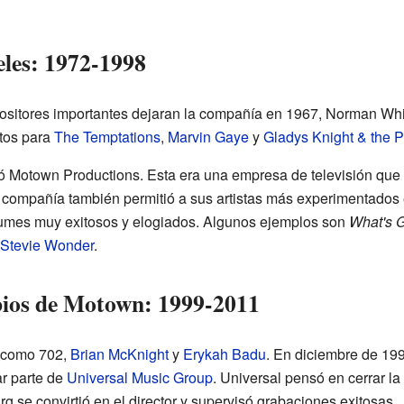
les: 1972-1998
tores importantes dejaran la compañía en 1967, Norman Whitfi
itos para
The Temptations
,
Marvin Gaye
y
Gladys Knight & the P
eó Motown Productions. Esta era una empresa de televisión qu
a compañía también permitió a sus artistas más experimentados e
lbumes muy exitosos y elogiados. Algunos ejemplos son
What's 
Stevie Wonder
.
bios de Motown: 1999-2011
s como 702,
Brian McKnight
y
Erykah Badu
. En diciembre de 19
r parte de
Universal Music Group
. Universal pensó en cerrar l
 se convirtió en el director y supervisó grabaciones exitosas.