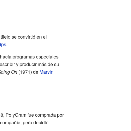
eld se convirtió en el
ips
.
e hacía programas especiales
scribir y producir más de su
Going On
(1971) de
Marvin
98, PolyGram fue comprada por
a compañía, pero decidió