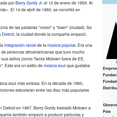
eada por
Berry Gordy Jr.
el 12 de enero de 1959. Al
ds». El 14 de abril de 1960, se convirtió en
la de las palabras "motor" y "town" (ciudad). Se
a
Detroit
, la ciudad donde la compañía empezó.
 la
integración racial
de la
música popular
. Era una
 de personas afroamericanas que tuvo mucho
y sus sellos (como Tamla Motown fuera de EE.
". Este era un estilo de
música soul
que gustaba
Empres
Fundac
Fundad
ica soul más exitosa. En la década de 1960,
Distrib
ciones estuvieran entre las diez más populares
Género(
 Detroit en 1967, Berry Gordy trasladó Motown a
País
ompañía también empezó a producir películas y