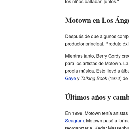
los niños bailaban juntos."
Motown en Los Ánge
Después de que algunos composi
productor principal. Produjo éx
Mientras tanto, Berry Gordy cr
para los artistas de Motown. L
propia música. Esto llevó a á
Gaye
y
Talking Book
(1972) de
Últimos años y cam
En 1998, Motown tenía artista
Seagram
. Motown pasó a forma
reorganizarla. Kedar Massenburg