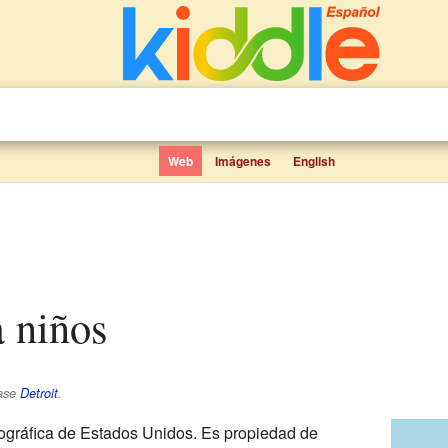
Web
Imágenes
English
a niños
éase
Detroit
.
gráfica de Estados Unidos. Es propiedad de