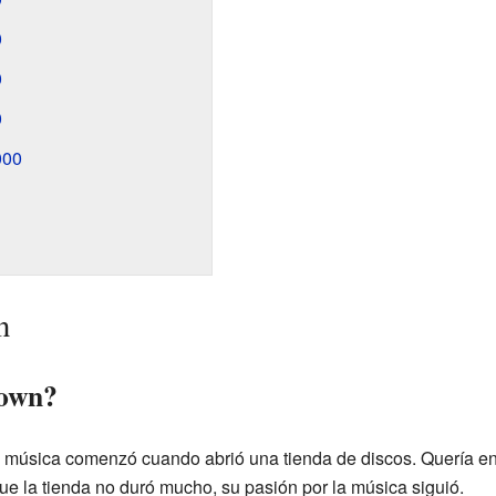
0
0
0
000
n
own?
 música comenzó cuando abrió una tienda de discos. Quería ens
ue la tienda no duró mucho, su pasión por la música siguió.