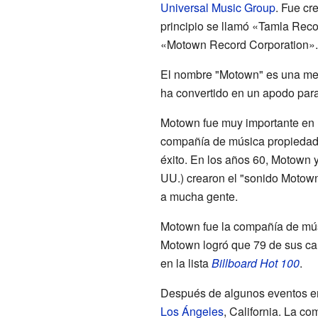
Universal Music Group
. Fue cr
principio se llamó «Tamla Recor
«Motown Record Corporation».
El nombre "Motown" es una mezc
ha convertido en un apodo par
Motown fue muy importante en
compañía de música propiedad
éxito. En los años 60, Motown 
UU.) crearon el "sonido Motown
a mucha gente.
Motown fue la compañía de mús
Motown logró que 79 de sus can
en la lista
Billboard Hot 100
.
Después de algunos eventos en
Los Ángeles
, California. La c