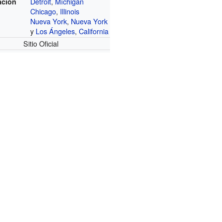
Detroit
,
Míchigan
ación
Chicago
,
Illinois
Nueva York
,
Nueva York
y
Los Ángeles
,
California
Sitio Oficial