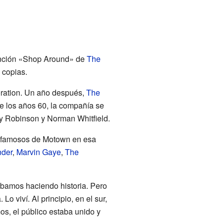
anción «Shop Around» de
The
 copias.
oration. Un año después,
The
 los años 60, la compañía se
y Robinson y Norman Whitfield.
s famosos de Motown en esa
nder
,
Marvin Gaye
,
The
bamos haciendo historia. Pero
 viví. Al principio, en el sur,
s, el público estaba unido y