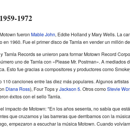
 1959-1972
a/Motown fueron
Mable John
, Eddie Holland y Mary Wells. La c
to en 1960. Fue el primer disco de Tamla en vender un millón de
n y Tamla Records se unieron para formar Motown Record Corp
 número uno de Tamla con «Please Mr. Postman». A mediados de
ica. Esto fue gracias a compositores y productores como Smoke
o 110 canciones entre las diez más populares. Algunos artista
on
Diana Ross
), Four Tops y
Jackson 5
. Otros como
Stevie Wo
eron éxitos con el sello Tamla.
l impacto de Motown: "En los años sesenta, no sabía que está
ntes que cruzamos y las barreras que derribamos con la música. Lo
uego, empezaron a escuchar la música Motown. Cuando volvíamo