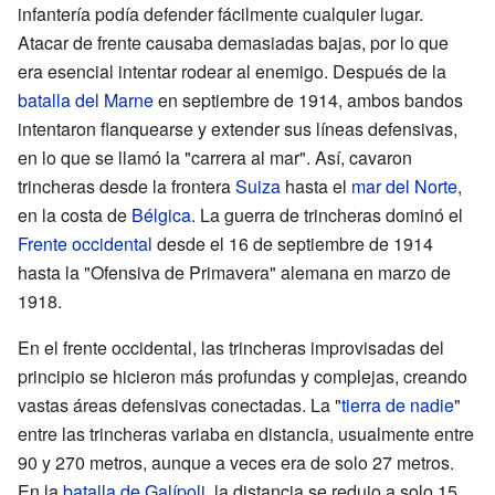
infantería podía defender fácilmente cualquier lugar.
Atacar de frente causaba demasiadas bajas, por lo que
era esencial intentar rodear al enemigo. Después de la
batalla del Marne
en septiembre de 1914, ambos bandos
intentaron flanquearse y extender sus líneas defensivas,
en lo que se llamó la "carrera al mar". Así, cavaron
trincheras desde la frontera
Suiza
hasta el
mar del Norte
,
en la costa de
Bélgica
. La guerra de trincheras dominó el
Frente occidental
desde el 16 de septiembre de 1914
hasta la "Ofensiva de Primavera" alemana en marzo de
1918.
En el frente occidental, las trincheras improvisadas del
principio se hicieron más profundas y complejas, creando
vastas áreas defensivas conectadas. La "
tierra de nadie
"
entre las trincheras variaba en distancia, usualmente entre
90 y 270 metros, aunque a veces era de solo 27 metros.
En la
batalla de Galípoli
, la distancia se redujo a solo 15