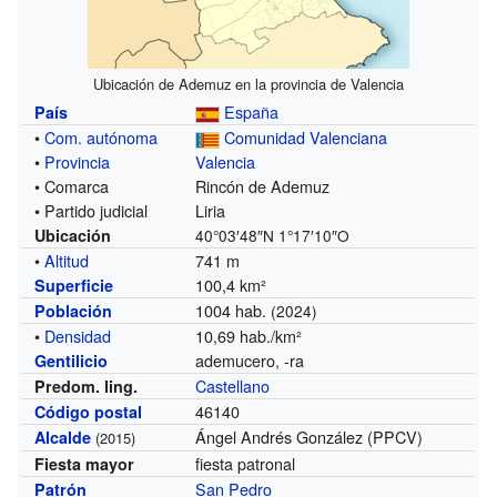
Ubicación de Ademuz en la provincia de Valencia
España
País
•
Com. autónoma
Comunidad Valenciana
•
Provincia
Valencia
• Comarca
Rincón de Ademuz
• Partido judicial
Liria
Ubicación
40°03′48″N
1°17′10″O
•
Altitud
741 m
100,4 km²
Superficie
1004 hab.
Población
(2024)
•
Densidad
10,69 hab./km²
ademucero, -ra
Gentilicio
Castellano
Predom. ling.
46140
Código postal
Ángel Andrés González (PPCV)
Alcalde
(2015)
fiesta patronal
Fiesta mayor
San Pedro
Patrón