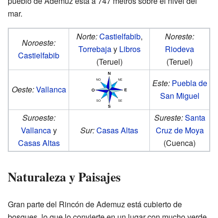
pueblo de Ademuz está a 747 metros sobre el nivel del
mar.
Norte:
Castielfabib
,
Noreste:
Noroeste:
Torrebaja
y
Libros
Riodeva
Castielfabib
(Teruel)
(Teruel)
Este:
Puebla de
Oeste:
Vallanca
San Miguel
Suroeste:
Sureste:
Santa
Vallanca
y
Sur:
Casas Altas
Cruz de Moya
Casas Altas
(Cuenca)
Naturaleza y Paisajes
Gran parte del Rincón de Ademuz está cubierto de
bosques, lo que lo convierte en un lugar con mucho verde