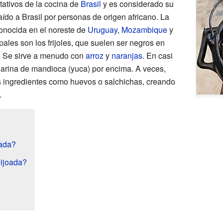
tativos de la cocina de
Brasil
y es considerado su
raído a Brasil por personas de origen africano. La
onocida en el noreste de
Uruguay
,
Mozambique
y
ipales son los frijoles, que suelen ser negros en
a. Se sirve a menudo con
arroz
y
naranjas
. En casi
 harina de mandioca (yuca) por encima. A veces,
s ingredientes como huevos o salchichas, creando
.
ada?
eijoada?