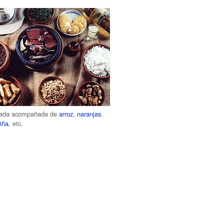
oada acompañada de
arroz
,
naranjas
,
riña
, etc.