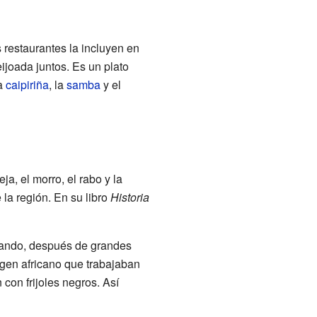
 restaurantes la incluyen en
ijoada juntos. Es un plato
la
caipiriña
, la
samba
y el
a, el morro, el rabo y la
 la región. En su libro
Historia
uando, después de grandes
igen africano que trabajaban
 con frijoles negros. Así