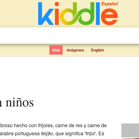
Web
Imágenes
English
a niños
roso hecho con frijoles, carne de res y carne de
palabra portuguesa
feijão
, que significa 'frijol'. Es