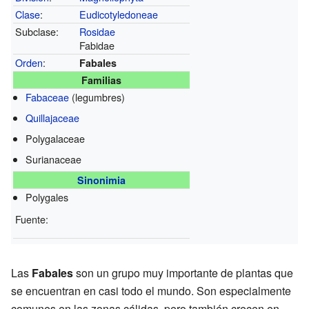
Clase
:
Eudicotyledoneae
Subclase:
Rosidae
Fabidae
Orden
:
Fabales
Familias
Fabaceae
(legumbres)
Quillajaceae
Polygalaceae
Surianaceae
Sinonimia
Polygales
Fuente:
Las
Fabales
son un grupo muy importante de plantas que
se encuentran en casi todo el mundo. Son especialmente
comunes en las zonas cálidas, pero también crecen en