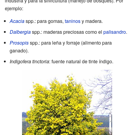
industria y para la silvicultura (manejo de bosques). Por
ejemplo:
Acacia
spp.: para gomas,
taninos
y madera.
Dalbergia
spp.: maderas preciosas como el
palisandro
.
Prosopis
spp.: para leña y forraje (alimento para
ganado).
Indigofera tinctoria
: fuente natural de tinte índigo.