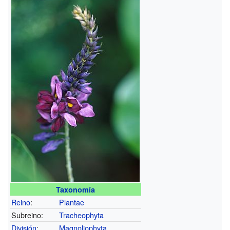
Taxonomía
Reino
:
Plantae
Subreino:
Tracheophyta
División
:
Magnoliophyta