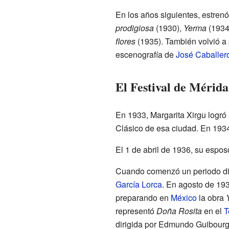
En los años siguientes, estren
prodigiosa
(1930),
Yerma
(1934
flores
(1935). También volvió a
escenografía de
José Caballer
El Festival de Mérida
En 1933, Margarita Xirgu logró 
Clásico de esa ciudad. En 1934
El 1 de abril de 1936, su esposo
Cuando comenzó un periodo dif
García Lorca
. En agosto de 193
preparando en
México
la obra
representó
Doña Rosita
en el
T
dirigida por Edmundo Guibourg,