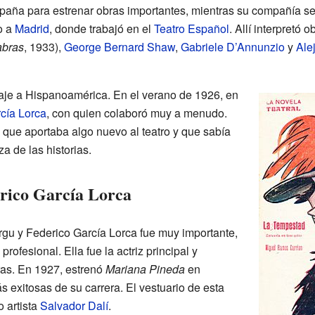
spaña para estrenar obras importantes, mientras su compañía s
to a
Madrid
, donde trabajó en el
Teatro Español
. Allí interpretó
abras
, 1933),
George Bernard Shaw
,
Gabriele D’Annunzio
y
Ale
aje a Hispanoamérica. En el verano de 1926, en
cía Lorca
, con quien colaboró muy a menudo.
 que aportaba algo nuevo al teatro y que sabía
za de las historias.
rico García Lorca
irgu y Federico García Lorca fue muy importante,
rofesional. Ella fue la actriz principal y
ras. En 1927, estrenó
Mariana Pineda
en
 exitosas de su carrera. El vestuario de esta
 artista
Salvador Dalí
.