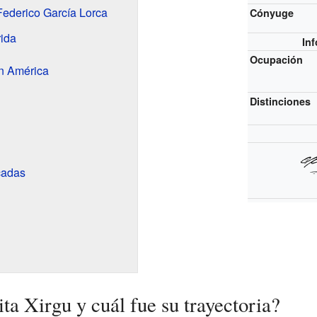
Federico García Lorca
Cónyuge
rida
In
Ocupación
en América
Distinciones
cadas
a Xirgu y cuál fue su trayectoria?