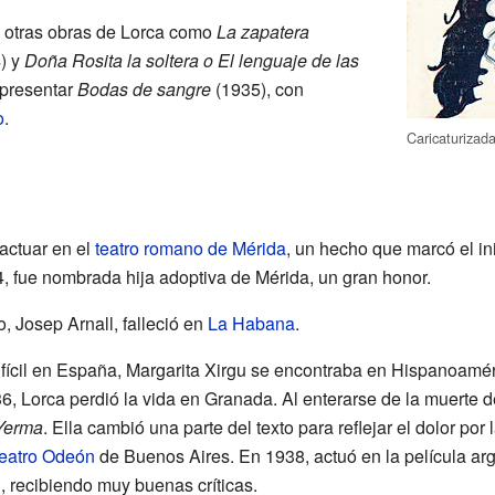
ó otras obras de Lorca como
La zapatera
) y
Doña Rosita la soltera o El lenguaje de las
 presentar
Bodas de sangre
(1935), con
o
.
Caricaturizad
actuar en el
teatro romano de Mérida
, un hecho que marcó el ini
, fue nombrada hija adoptiva de Mérida, un gran honor.
, Josep Arnall, falleció en
La Habana
.
ícil en España, Margarita Xirgu se encontraba en Hispanoamér
6, Lorca perdió la vida en Granada. Al enterarse de la muerte 
Yerma
. Ella cambió una parte del texto para reflejar el dolor po
eatro Odeón
de Buenos Aires. En 1938, actuó en la película ar
 recibiendo muy buenas críticas.