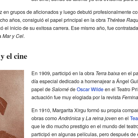
z en grupos de aficionados y luego debutó profesionalmente c
cho años, consiguió el papel principal en la obra
Thérèse Raqu
ó el inicio de su exitosa carrera. Ese mismo año, fue contratad
a
Mar y Cel
.
 el cine
En 1909, participó en la obra
Terra baixa
en el pa
día especial dedicado a homenajear a Ángel Guim
papel de
Salomé
de
Oscar Wilde
en el Teatro Pr
actuación fue muy elogiada por la revista
Femina
En 1910, Margarita Xirgu formó su propia compañí
obras como
Andrónica
y
La reina joven
en el
Tea
que le dio mucho prestigio en el mundo del teatr
participó en algunas películas, pero después de e