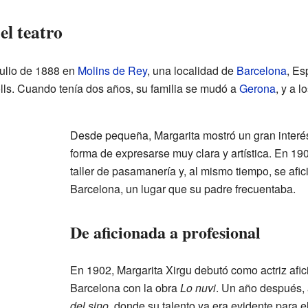
el teatro
julio de 1888 en
Molins de Rey
, una localidad de
Barcelona
, Es
olls. Cuando tenía dos años, su familia se mudó a
Gerona
, y a 
Desde pequeña, Margarita mostró un gran interés 
forma de expresarse muy clara y artística. En 19
taller de pasamanería y, al mismo tiempo, se afic
Barcelona, un lugar que su padre frecuentaba.
De aficionada a profesional
En 1902, Margarita Xirgu debutó como actriz afic
Barcelona con la obra
Lo nuvi
. Un año después,
del sino
, donde su talento ya era evidente para el