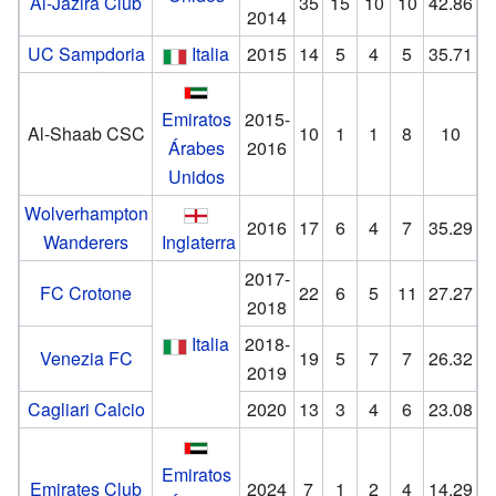
Al-Jazira Club
35
15
10
10
42.86
2014
UC Sampdoria
Italia
2015
14
5
4
5
35.71
Emiratos
2015-
Al-Shaab CSC
10
1
1
8
10
Árabes
2016
Unidos
Wolverhampton
2016
17
6
4
7
35.29
Wanderers
Inglaterra
2017-
FC Crotone
22
6
5
11
27.27
2018
Italia
2018-
Venezia FC
19
5
7
7
26.32
2019
Cagliari Calcio
2020
13
3
4
6
23.08
Emiratos
Emirates Club
2024
7
1
2
4
14.29