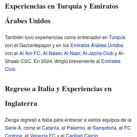
Experiencias en Turquía y Emiratos
Árabes Unidos
También tuvo experiencias como entrenador en
Turquía
con el Gaziantepspor y en los
Emiratos Árabes Unidos
con el
Al Ain FC
,
Al-Nassr
,
Al-Nasr
,
Al-Jazira Club
y Al-
Shaab CSC. En 2024, dirigió brevemente al
Emirates
Club
.
Regreso a Italia y Experiencias en
Inglaterra
Zenga regresó a Italia para entrenar a varios equipos de la
Serie A
, como el
Catania
, el
Palermo
, el
Sampdoria
, el
FC
Crotone
, el
Venezia FC
y el
Cagliari Calcio
.