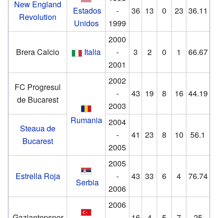
New England
Estados
-
36
13
0
23
36.11
Revolution
Unidos
1999
2000
Brera Calcio
Italia
-
3
2
0
1
66.67
2001
2002
FC Progresul
-
43
19
8
16
44.19
de Bucarest
2003
Rumania
2004
Steaua de
-
41
23
8
10
56.1
Bucarest
2005
2005
Estrella Roja
-
43
33
6
4
76.74
Serbia
2006
2006
Gaziantepspor
-
16
4
5
7
25