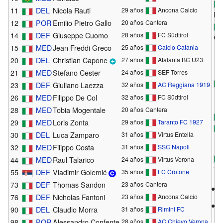
11
DEL
Nicola Rauti
29 años
Ancona Calcio
Mo
12
POR
Emilio Pietro Gallo
20 años
Cantera
14
DEF
Giuseppe Cuomo
28 años
FC Südtirol
Ciu
15
MED
Jean Freddi Greco
25 años
Calcio Catania
20
DEL
Christian Capone
27 años
Atalanta BC U23
21
MED
Stefano Cester
24 años
SEF Torres
23
DEF
Giuliano Laezza
32 años
AC Reggiana 1919
26
MED
Filippo De Col
32 años
FC Südtirol
28
MED
Tobia Mogentale
20 años
Cantera
29
MED
Loris Zonta
29 años
Taranto FC 1927
30
DEL
Luca Zamparo
31 años
Virtus Entella
32
MED
Filippo Costa
31 años
SSC Napoli
44
MED
Raul Talarico
24 años
Virtus Verona
55
DEF
Vladimir Golemić
35 años
FC Crotone
73
DEF
Thomas Sandon
23 años
Cantera
76
DEF
Nicholas Fantoni
23 años
Ancona Calcio
90
DEL
Claudio Morra
31 años
Rimini FC
98
POR
Alessandro Confente
28 años
AC Chievo Verona