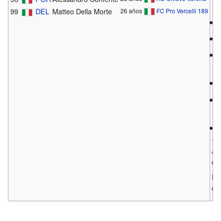
99
DEL
Matteo Della Morte
26 años
FC Pro Vercelli 1892
Ac
oc
Pla
ofi