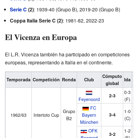
Serie C
(2)
: 1939-40 (Grupo B), 2019-20 (Grupo B)
Coppa Italia Serie C (2)
: 1981-82, 2022-23
El Vicenza en Europa
El L.R. Vicenza también ha participado en competiciones
europeas, representando a Italia en el continente.
Cómputo
Temporada
Competición
Ronda
Club
Ida
Vu
global
0-3
2-3
Feyenoord
(F)
FC
Grupo
1-0
1962/63
Intertoto Cup
Bayern
3-4
B2
(C)
München
OFK
1-2
3-2
Beograd
(F)