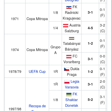
FK
0-1
1/8
Radnicki
3-1
(F)
Kragujevac
1971
Copa Mitropa
Austria
3-2
1/4
4-5
Salzburg
(C)
0-1
Tatabányai
1-2
(F)
Grupo
Bányász
1974
Copa Mitropa
A
FC
0-0
3-1
Vorarlberg
(C)
Dukla
0-1
1978/79
UEFA Cup
1R
1-2
Praga
(F)
Legia
2-0
1R
3-1
Varsovia
(C)
FK
3-1
1/8
Shaktar
5-2
(F)
Donetsk
Recopa de
1997/98