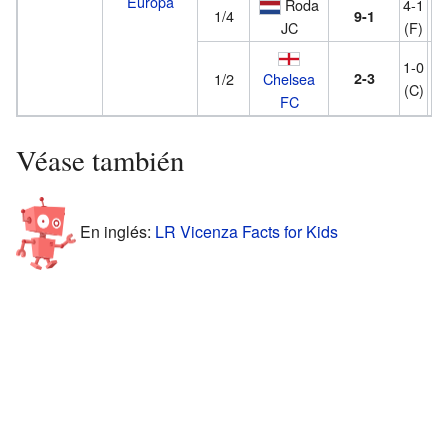
Europa
Roda
4-1
1/4
9-1
JC
(F)
1-0
1/2
Chelsea
2-3
(C)
FC
Véase también
En inglés:
LR Vicenza Facts for Kids