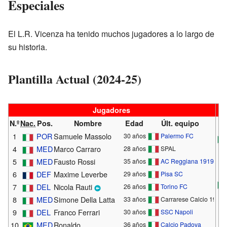
Especiales
El L.R. Vicenza ha tenido muchos jugadores a lo largo de
su historia.
Plantilla Actual (2024-25)
Jugadores
N.º
Nac.
Pos.
Nombre
Edad
Últ. equipo
1
POR
Samuele Massolo
30 años
Palermo FC
4
MED
Marco Carraro
28 años
SPAL
5
MED
Fausto Rossi
35 años
AC Reggiana 1919
6
DEF
Maxime Leverbe
29 años
Pisa SC
7
DEL
Nicola Rauti
26 años
Torino FC
8
MED
Simone Della Latta
33 años
Carrarese Calcio 1908
9
DEL
Franco Ferrari
30 años
SSC Napoli
10
MED
Ronaldo
36 años
Calcio Padova