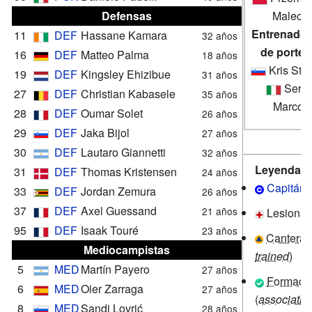
Defensas
Malecki
Entrenador
11
DEF
Hassane Kamara
32 años
de porter
16
DEF
Matteo Palma
18 años
Kris Ster
19
DEF
Kingsley Ehizibue
31 años
Sergi
27
DEF
Christian Kabasele
35 años
Marcon
28
DEF
Oumar Solet
26 años
29
DEF
Jaka Bijol
27 años
30
DEF
Lautaro Giannetti
32 años
Leyenda
31
DEF
Thomas Kristensen
24 años
Capitán
33
DEF
Jordan Zemura
26 años
37
DEF
Axel Guessand
21 años
Lesiona
95
DEF
Isaak Touré
23 años
Cantera (
Mediocampistas
trained
)
5
MED
Martín Payero
27 años
Formaci
6
MED
Oier Zarraga
27 años
(
associatio
8
MED
Sandi Lovrić
28 años