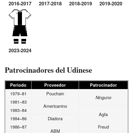
2016-2017
2017-2018
2018-2019
2019-2020
2
2023-2024
Patrocinadores del Udinese
Periodo
Proveedor
Patrocinador
1979–81
Pouchain
Ninguno
1981–83
Americanino
1983–84
Agfa
1984–86
Diadora
1986–87
Freud
ABM