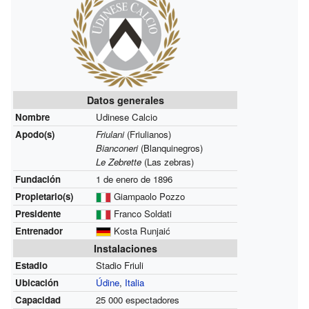
Datos generales
Nombre
Udinese Calcio
Apodo(s)
Friulani
(Friulianos)
Bianconeri
(Blanquinegros)
Le Zebrette
(Las zebras)
Fundación
1 de enero de 1896
Propietario(s)
Giampaolo Pozzo
Presidente
Franco Soldati
Entrenador
Kosta Runjaić
Instalaciones
Estadio
Stadio Friuli
Ubicación
Údine
,
Italia
Capacidad
25 000 espectadores