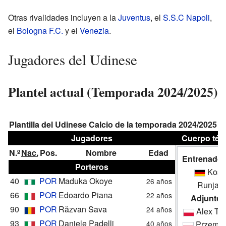
Otras rivalidades incluyen a la
Juventus
, el
S.S.C Napoli
,
el
Bologna F.C.
y el
Venezia
.
Jugadores del Udinese
Plantel actual (Temporada 2024/2025)
Plantilla del Udinese Calcio de la temporada 2024/2025
Jugadores
Cuerpo téc
N.º
Nac.
Pos.
Nombre
Edad
Entrenador
Porteros
Kost
40
POR
Maduka Okoye
26 años
Runjaić
66
POR
Edoardo Piana
22 años
Adjunto(
90
POR
Răzvan Sava
24 años
Alex Tr
93
POR
Daniele Padelli
40 años
Przemys