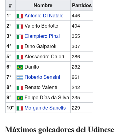
#
Nombre
Partidos
1°
Antonio Di Natale
446
2°
Valerio Bertotto
404
3°
Giampiero Pinzi
355
4°
Dino Galparoli
307
5°
Alessandro Calori
286
6°
Danilo
282
7°
Roberto Sensini
261
8°
Renato Valenti
242
9°
Felipe Días da Silva
235
10°
Morgan de Sanctis
229
Máximos goleadores del Udinese