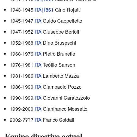
1943-1945
ITA|1861
Gino Rojatti
1945-1947
ITA
Guido Cappelletto
1947-1952
ITA
Giuseppe Bertoli
1952-1968
ITA
Dino Bruseschi
1968-1976
ITA
Pietro Brunello
1976-1981
ITA
Teófilo Sanson
1981-1986
ITA
Lamberto Mazza
1986-1990
ITA
Giampaolo Pozzo
1990-1999
ITA
Giovanni Caratozzolo
1999-2000
ITA
Gianfranco Mossetto
2002-????
ITA
Franco Soldati
Equipo directivo actual