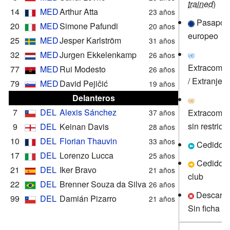
trained
)
14
MED
Arthur Atta
23 años
Pasaport
20
MED
Simone Pafundi
20 años
europeo
25
MED
Jesper Karlström
31 años
32
MED
Jurgen Ekkelenkamp
26 años
Extracomun
77
MED
Rui Modesto
26 años
/ Extranjero
79
MED
David Pejičić
19 años
Delanteros
7
DEL
Alexis Sánchez
Extracomun
37 años
sin restricc
9
DEL
Keinan Davis
28 años
10
DEL
Florian Thauvin
33 años
Cedido al
17
DEL
Lorenzo Lucca
25 años
Cedido a
21
DEL
Iker Bravo
21 años
club
22
DEL
Brenner Souza da Silva
26 años
Descarta
99
DEL
Damián Pizarro
21 años
Sin ficha