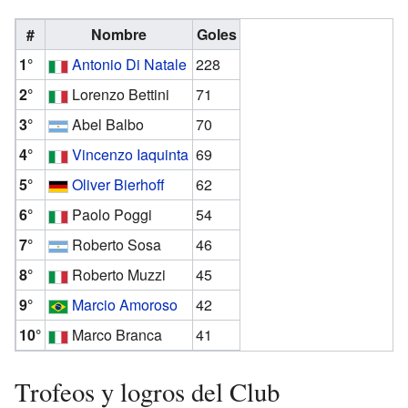
#
Nombre
Goles
1°
Antonio Di Natale
228
2°
Lorenzo Bettini
71
3°
Abel Balbo
70
4°
Vincenzo Iaquinta
69
5°
Oliver Bierhoff
62
6°
Paolo Poggi
54
7°
Roberto Sosa
46
8°
Roberto Muzzi
45
9°
Marcio Amoroso
42
10°
Marco Branca
41
Trofeos y logros del Club