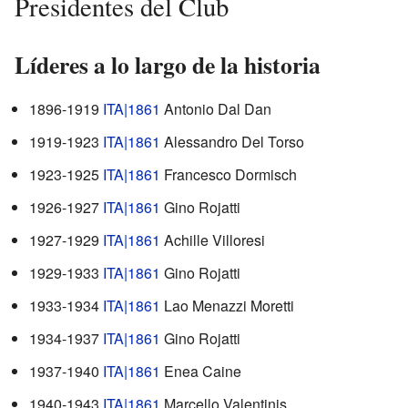
Presidentes del Club
Líderes a lo largo de la historia
1896-1919
ITA|1861
Antonio Dal Dan
1919-1923
ITA|1861
Alessandro Del Torso
1923-1925
ITA|1861
Francesco Dormisch
1926-1927
ITA|1861
Gino Rojatti
1927-1929
ITA|1861
Achille Villoresi
1929-1933
ITA|1861
Gino Rojatti
1933-1934
ITA|1861
Lao Menazzi Moretti
1934-1937
ITA|1861
Gino Rojatti
1937-1940
ITA|1861
Enea Caine
1940-1943
ITA|1861
Marcello Valentinis